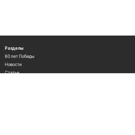
Разделы
80 лет Победы
Новости
Статьи
Происшествия
Спорт
Газета
Экономика
Официально
О проекте