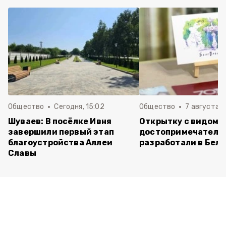
Общество
Сегодня, 15:02
Общество
7 августа , 
Шуваев: В посёлке Ивня
Открытку с видом 
завершили первый этап
достопримечатель
благоустройства Аллеи
разработали в Бел
Славы