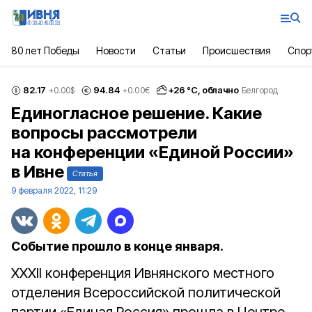
80 лет Победы
Новости
Статьи
Происшествия
Спор
82.17
94.84
+
26
°С,
облачно
+0.00
$
+0.00
€
Белгород
Единогласное решение. Какие
вопросы рассмотрели
на конференции «Единой России»
в Ивне
Статья
9 февраля 2022, 11:29
Событие прошло в конце января.
XXXII конференция Ивнянского местного
отделения Всероссийской политической