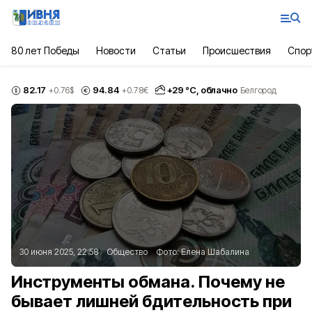
80 лет Победы
Новости
Статьи
Происшествия
Спор
82.17
94.84
+
29
°С,
облачно
+0.76
$
+0.78
€
Белгород
30 июня 2025, 22:58
Общество
Фото:
Елена Шабалина
Инструменты обмана. Почему не
бывает лишней бдительность при