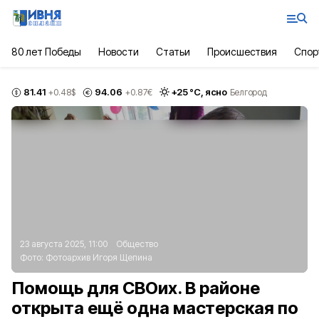
80 лет Победы
Новости
Статьи
Происшествия
Спор
81.41
94.06
+
25
°С,
ясно
+0.48
$
+0.87
€
Белгород
23 августа 2025, 11:00
Общество
Фото:
Фотоархив Игоря Щепина
Помощь для СВОих. В районе
открыта ещё одна мастерская по