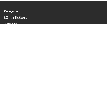
Разделы
80 лет Победы
Новости
Статьи
Происшествия
Спорт
Газета
Экономика
Официально
О проекте
Об издании
Правила использования
Рекламодателям
Политика конфиденциальности