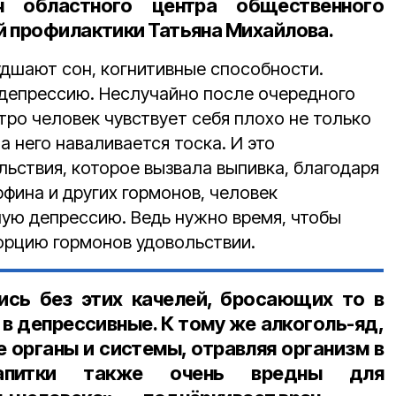
ч областного центра общественного
й профилактики Татьяна Михайлова.
удшают сон, когнитивные способности.
депрессию. Неслучайно после очередного
тро человек чувствует себя плохо не только
а него наваливается тоска. И это
ьствия, которое вызвала выпивка, благодаря
фина и других гормонов, человек
ную депрессию. Ведь нужно время, чтобы
орцию гормонов удовольствии.
ись без этих качелей, бросающих то в
в депрессивные. К тому же алкоголь-яд,
е органы и системы, отравляя организм в
апитки также очень вредны для