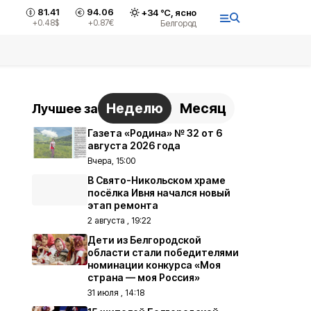
81.41
94.06
+
34
°С,
ясно
+0.48
$
+0.87
€
Белгород
Неделю
Месяц
Лучшее за
Газета «Родина» № 32 от 6
августа 2026 года
Вчера, 15:00
В Свято-Никольском храме
посёлка Ивня начался новый
этап ремонта
2 августа , 19:22
Дети из Белгородской
области стали победителями
номинации конкурса «Моя
страна — моя Россия»
31 июля , 14:18