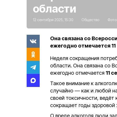
области
12 сентября 2025, 15:30
Общество
Фото
Она связана со Всеросс
ежегодно отмечается 11
Неделя сокращения потреб
области. Она связана со 
ежегодно отмечается
11 с
Такое внимание к алкогол
случайно — как и любой на
своей токсичности, ведёт
сокращает годы здоровой ж
О вреде алкоголя люди зад