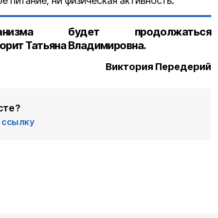
е питание, ни физическая активность.
ганизма будет продолжаться
орит Татьяна Владимировна.
ктория Передерий
сте?
ссылку