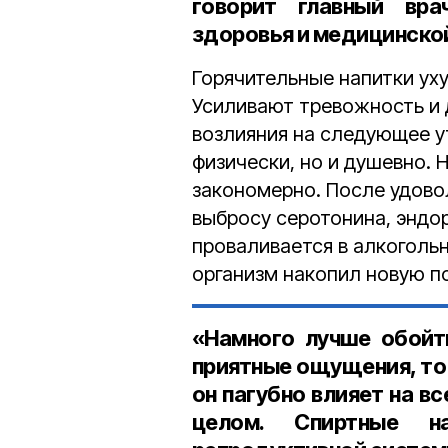
говорит главный вра
здоровья и медицинско
Горячительные напитки ух
Усиливают тревожность и 
возлияния на следующее у
физически, но и душевно. Н
закономерно. После удовол
выбросу серотонина, эндор
проваливается в алкоголь
организм накопил новую п
«Намного лучше обойт
приятные ощущения, то 
он пагубно влияет на вс
целом. Спиртные н