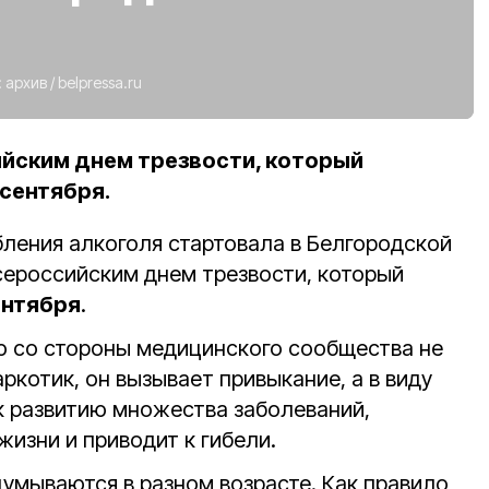
:
архив
/
belpressa.ru
ийским днем трезвости, который
 сентября.
ления алкоголя стартовала в Белгородской
Всероссийским днем трезвости, который
ентября
.
ю со стороны медицинского сообщества не
ркотик, он вызывает привыкание, а в виду
 к развитию множества заболеваний,
изни и приводит к гибели.
умываются в разном возрасте. Как правило,