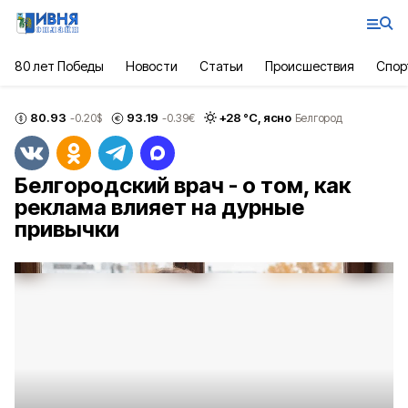
80 лет Победы
Новости
Статьи
Происшествия
Спор
80.93
93.19
+
28
°С,
ясно
-0.20
$
-0.39
€
Белгород
Белгородский врач - о том, как
реклама влияет на дурные
привычки