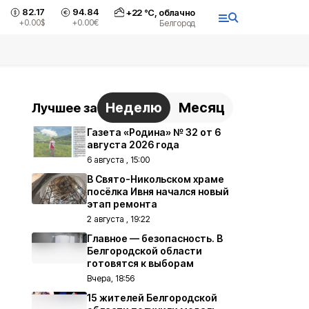
82.17
94.84
+
22
°С,
облачно
+0.00
$
+0.00
€
Белгород
Неделю
Месяц
Лучшее за
Газета «Родина» № 32 от 6
августа 2026 года
6 августа , 15:00
В Свято-Никольском храме
посёлка Ивня начался новый
этап ремонта
2 августа , 19:22
Главное — безопасность. В
Белгородской области
готовятся к выборам
Вчера, 18:56
15 жителей Белгородской