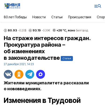
80 лет Победы
Новости
Статьи
Происшествия
Спор
80.93
93.19
+
26
°С,
ясно
-0.20
$
-0.39
€
Белгород
На страже интересов граждан.
Прокуратура района –
об изменениях
в законодательстве
Статья
27 декабря 2021, 14:23
Жителям муниципалитета рассказали
о нововведениях.
Изменения в Трудовой