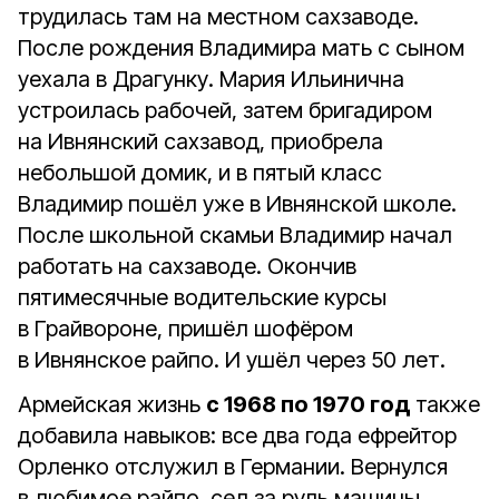
трудилась там на местном сахзаводе.
После рождения Владимира мать с сыном
уехала в Драгунку. Мария Ильинична
устроилась рабочей, затем бригадиром
на Ивнянский сахзавод, приобрела
небольшой домик, и в пятый класс
Владимир пошёл уже в Ивнянской школе.
После школьной скамьи Владимир начал
работать на сахзаводе. Окончив
пятимесячные водительские курсы
в Грайвороне, пришёл шофёром
в Ивнянское райпо. И ушёл через 50 лет.
Армейская жизнь
с 1968 по 1970 год
также
добавила навыков: все два года ефрейтор
Орленко отслужил в Германии. Вернулся
в любимое райпо, сел за руль машины