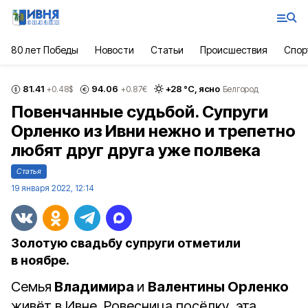
80 лет Победы
Новости
Статьи
Происшествия
Спор
81.41
94.06
+
28
°С,
ясно
+0.48
$
+0.87
€
Белгород
Повенчанные судьбой. Супруги
Орленко из Ивни нежно и трепетно
любят друг друга уже полвека
Статья
19 января 2022, 12:14
Золотую свадьбу супруги отметили
в ноябре.
Семья
Владимира
и
Валентины Орленко
живёт в Ивне. Ровесница посёлку, эта