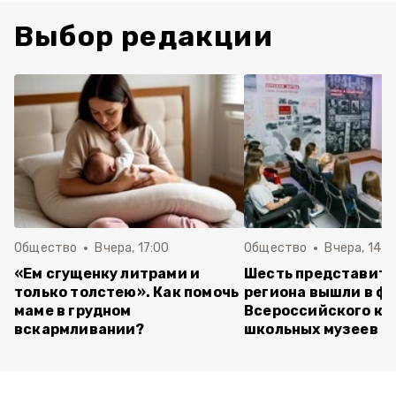
Выбор редакции
Общество
Вчера, 17:00
Общество
Вчера, 14:5
«Ем сгущенку литрами и
Шесть представит
только толстею». Как помочь
региона вышли в ф
маме в грудном
Всероссийского ко
вскармливании?
школьных музеев