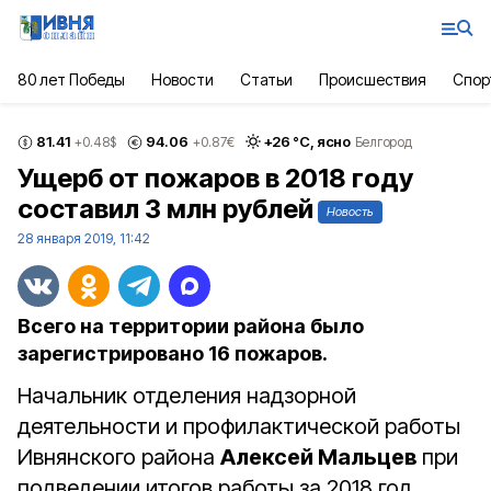
80 лет Победы
Новости
Статьи
Происшествия
Спор
81.41
94.06
+
26
°С,
ясно
+0.48
$
+0.87
€
Белгород
Ущерб от пожаров в 2018 году
составил 3 млн рублей
Новость
28 января 2019, 11:42
Всего на территории района было
зарегистрировано 16 пожаров.
Начальник отделения надзорной
деятельности и профилактической работы
Ивнянского района
Алексей Мальцев
при
подведении итогов работы за 2018 год