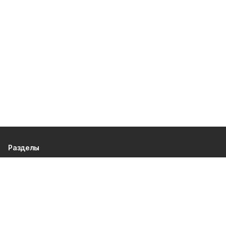
Разделы
80 лет Победы
Новости
Статьи
Происшествия
Спорт