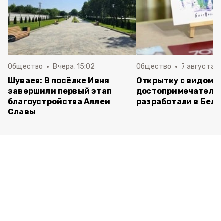
Общество
Вчера, 15:02
Общество
7 августа , 
Шуваев: В посёлке Ивня
Открытку с видом 
завершили первый этап
достопримечатель
благоустройства Аллеи
разработали в Бел
Славы