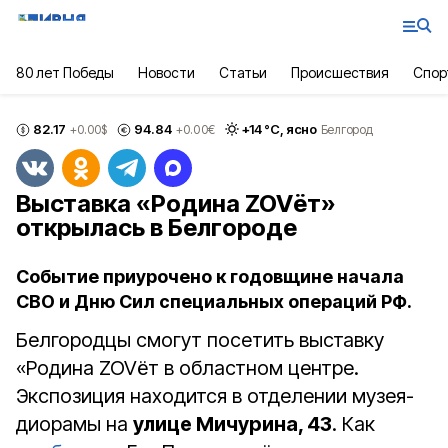
80 лет Победы
Новости
Статьи
Происшествия
Спор
82.17
94.84
+
14
°С,
ясно
+0.00
$
+0.00
€
Белгород
Выставка «Родина ZOVёт»
открылась в Белгороде
Событие приурочено к годовщине начала
СВО и Дню Сил специальных операций РФ.
Белгородцы смогут посетить выставку
«Родина ZOVёт в областном центре.
Экспозиция находится в отделении музея-
диорамы на
улице Мичурина, 43
. Как