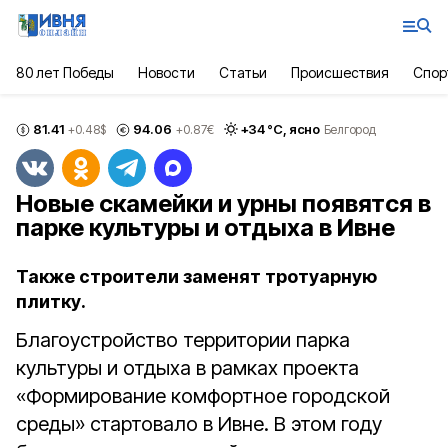
80 лет Победы
Новости
Статьи
Происшествия
Спор
81.41
94.06
+
34
°С,
ясно
+0.48
$
+0.87
€
Белгород
Новые скамейки и урны появятся в
парке культуры и отдыха в Ивне
Также строители заменят тротуарную
плитку.
Благоустройство территории парка
культуры и отдыха в рамках проекта
«Формирование комфортное городской
среды» стартовало в Ивне. В этом году