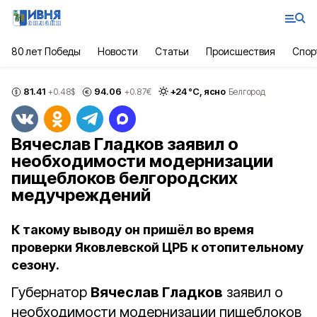
80 лет Победы
Новости
Статьи
Происшествия
Спор
81.41
94.06
+
24
°С,
ясно
+0.48
$
+0.87
€
Белгород
Вячеслав Гладков заявил о
необходимости модернизации
пищеблоков белгородских
медучреждений
К такому выводу он пришёл во время
проверки Яковлевской ЦРБ к отопительному
сезону.
Губернатор
Вячеслав Гладков
заявил о
необходимости модернизации пищеблоков