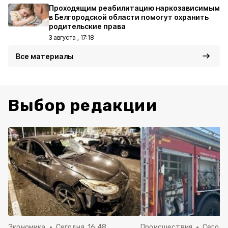
Проходящим реабилитацию наркозависимым
в Белгородской области помогут охранить
родительские права
3 августа , 17:18
Все материалы
Выбор редакции
Экономика
Сегодня, 16:48
Происшествия
Сегодня