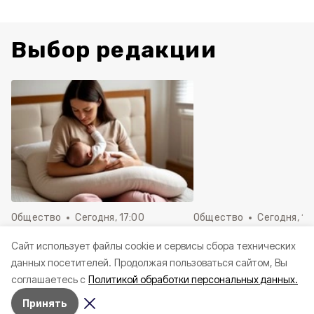
Выбор редакции
Общество
Сегодня, 17:00
Общество
Сегодня, 14
«Ем сгущенку литрами и
Шесть представит
Cайт использует файлы cookie и сервисы сбора технических
только толстею». Как помочь
региона вышли в ф
данных посетителей.
Продолжая пользоваться сайтом, Вы
маме в грудном
Всероссийского ко
соглашаетесь с
Политикой обработки персональных данных.
вскармливании?
школьных музеев
Принять