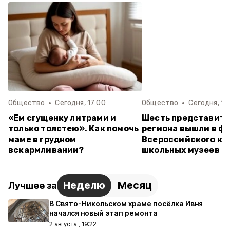
Общество
Сегодня, 17:00
Общество
Сегодня, 14
«Ем сгущенку литрами и
Шесть представит
только толстею». Как помочь
региона вышли в ф
маме в грудном
Всероссийского ко
вскармливании?
школьных музеев
Неделю
Месяц
Лучшее за
В Свято-Никольском храме посёлка Ивня
начался новый этап ремонта
2 августа , 19:22