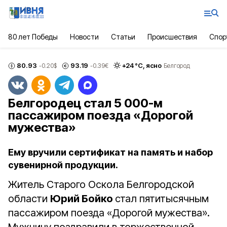
80 лет Победы
Новости
Статьи
Происшествия
Спор
80.93
93.19
+
24
°С,
ясно
-0.20
$
-0.39
€
Белгород
Белгородец стал 5 000-м
пассажиром поезда «Дорогой
мужества»
Ему вручили сертификат на память и набор
сувенирной продукции.
Житель Старого Оскола Белгородской
области
Юрий Бойко
стал пятитысячным
пассажиром поезда «Дорогой мужества».