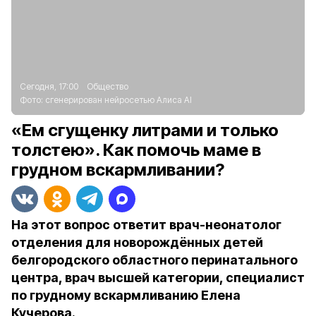
Сегодня, 17:00
Общество
Фото:
сгенерирован нейросетью Алиса AI
«Ем сгущенку литрами и только
толстею». Как помочь маме в
грудном вскармливании?
На этот вопрос ответит врач-неонатолог
отделения для новорождённых детей
белгородского областного перинатального
центра, врач высшей категории, специалист
по грудному вскармливанию Елена
Кучерова.