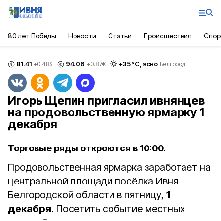
80 лет Победы
Новости
Статьи
Происшествия
Спор
81.41
94.06
+
35
°С,
ясно
+0.48
$
+0.87
€
Белгород
Игорь Щепин пригласил ивнянцев
на продовольственную ярмарку 1
декабря
Торговые ряды откроются в 10:00.
Продовольственная ярмарка заработает на
центральной площади посёлка Ивня
Белгородской области в пятницу,
1
декабря
. Посетить событие местных