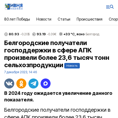
80 лет Победы
Новости
Статьи
Происшествия
Спор
80.93
93.19
+
33
°С,
ясно
-0.20
$
-0.39
€
Белгород
Белгородские получатели
господдержки в сфере АПК
произвели более 23,6 тысяч тонн
сельхозпродукции
Новость
7 декабря 2023, 14:46
В 2024 году ожидается увеличение данного
показателя.
Белгородские получатели господдержки в
сфере АПК произвели более 23,6 тысяч