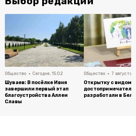
Выбор редакции
Общество
Сегодня, 15:02
Общество
7 августа , 
Шуваев: В посёлке Ивня
Открытку с видом 
завершили первый этап
достопримечатель
благоустройства Аллеи
разработали в Бел
Славы