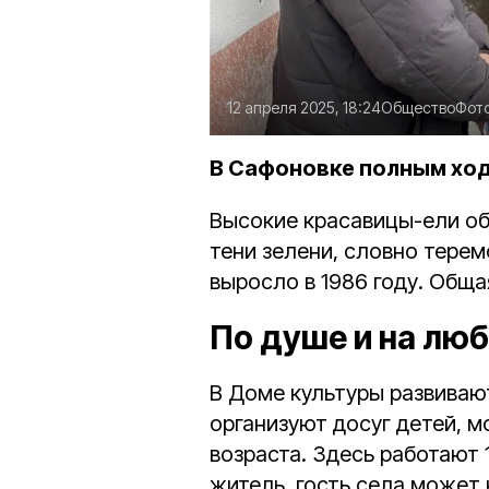
12 апреля 2025, 18:24
Общество
Фот
В Сафоновке полным ход
Высокие красавицы-ели об
тени зелени, словно терем
выросло в 1986 году. Общ
По душе и на люб
В Доме культуры развиваю
организуют досуг детей, 
возраста. Здесь работают
житель, гость села может 