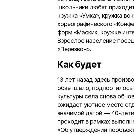
школьники любят приходит
кружка «Умка», кружка во
хореографического «Конфе
форм «Маски», кружке инт
Взрослое население посещ
«Перезвон».
Как будет
13 лет назад здесь произв
обветшало, подпортилось к
культуры села снова обно
ожидает уютное место отд
значимой датой — 40-лети
проходит в рамках выполн
«Об утверждении пообъект