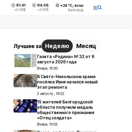
81.41
94.06
+
24
°С,
ясно
+0.48
$
+0.87
€
Белгород
Неделю
Месяц
Лучшее за
Газета «Родина» № 32 от 6
августа 2026 года
Вчера, 15:00
В Свято-Никольском храме
посёлка Ивня начался новый
этап ремонта
2 августа , 19:22
15 жителей Белгородской
области получили медаль
общественного признания
«Отец солдата»
Вчера, 10:53