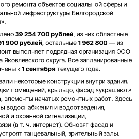
ного ремонта объектов социальной сферы и
альной инфраструктуры Белгородской
».
елено
39 254 700 рублей
, из них областные
91 900 рублей
, остальные
1 962 800
— из
монт выполняет подрядная организация ООО
а Яковлевского округа. Все запланированные
нчены к
1 сентября
текущего года.
али некоторые конструкции внутри здания.
дки помещений, крыльцо, фасад «украшают»
а, элементы начатых ремонтных работ. Здесь
ы водоснабжения и водоотведения,
ной и охранной сигнализации,
зи (в т. ч. интернет). Обновят фасад и
устроят танцевальный, зрительный залы.