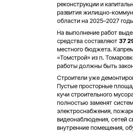
реконструкции и капиталь
развития жилищно-коммун
области на 2025–2027 годы
На выполнение работ выд
средства составляют
37 2
местного бюджета. Капре
«Томстрой» из п. Томаровк
работы должны быть зако
Строители уже демонтиров
Пустые просторные площа
кучи строительного мусор
полностью заменят систем
электрос­набжения, пожар
видеонаблюдения, сетей свя
внутренние помещения, об