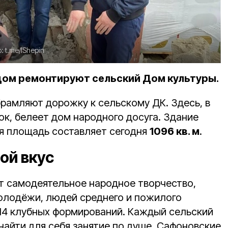
о:
t.me/IShepin
ом ремонтируют сельский Дом культуры.
рамляют дорожку к сельскому ДК. Здесь, в
ок, белеет дом народного досуга. Здание
ая площадь составляет сегодня
1096 кв. м
.
ой вкус
т самодеятельное народное творчество,
молодёжи, людей среднего и пожилого
 14 клубных формирований. Каждый сельский
найти для себя занятие по душе. Сафоновские