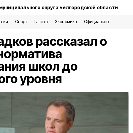
муниципального округа Белгородской области
твия
Спорт
Газета
Экономика
Официально
адков рассказал о
норматива
ания школ до
го уровня