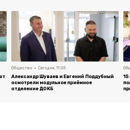
Общество
Сегодня, 11:05
Об
ют
Александр Шуваев и Евгений Поддубный
15
й
осмотрели модульное приёмное
по
отделение ДОКБ
пр