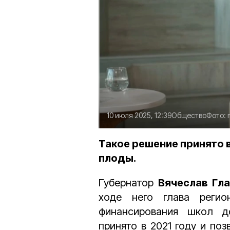
10 июля 2025, 12:39
Общество
Фото:
Такое решение принято в
плоды.
Губернатор
Вячеслав Гл
ходе него глава реги
финансирования школ д
принято в 2021 году и по