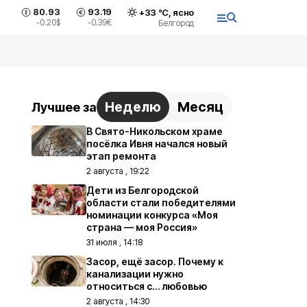
80.93
93.19
+
33
°С,
ясно
-0.20
$
-0.39
€
Белгород
Неделю
Месяц
Лучшее за
В Свято-Никольском храме
посёлка Ивня начался новый
этап ремонта
2 августа , 19:22
Дети из Белгородской
области стали победителями
номинации конкурса «Моя
страна — моя Россия»
31 июля , 14:18
Засор, ещё засор. Почему к
канализации нужно
относиться с… любовью
2 августа , 14:30