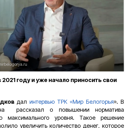
mirbelogorya.ru
 2021 году и уже начало приносить свои
адков
дал
интервью
ТРК
«Мир Белогорья
»
. В
она рассказал о повышении норматива
о максимального уровня.
Такое решение
зволило увеличить количество денег, которое