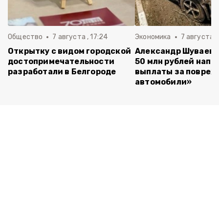
Общество
7 августа , 17:24
Экономика
7 августа ,
Открытку с видом городской
Александр Шуваев:
достопримечательности
50 млн рублей напр
разработали в Белгороде
выплаты за повре
автомобили»