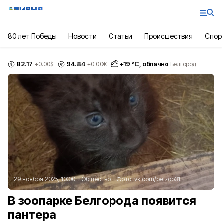
80 лет Победы
Новости
Статьи
Происшествия
Спор
82.17
94.84
+
19
°С,
облачно
+0.00
$
+0.00
€
Белгород
29 ноября 2025, 10:00
Общество
Фото:
vk.com/belzoo31
В зоопарке Белгорода появится
пантера