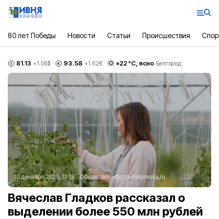
80 лет Победы
Новости
Статьи
Происшествия
Спор
81.13
93.58
+
22
°С,
ясно
+1.06
$
+1.62
€
Белгород
10 декабря 2025, 11:15
Общество
Фото:
belpressa.ru
Вячеслав Гладков рассказал о
выделении более 550 млн рублей