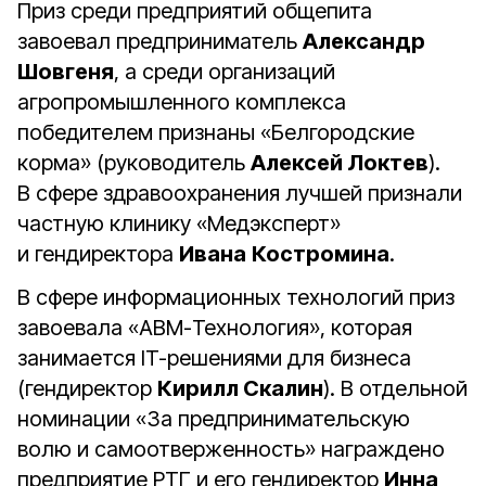
Приз среди предприятий общепита
завоевал предприниматель
Александр
Шовгеня
, а среди организаций
агропромышленного комплекса
победителем признаны «Белгородские
корма» (руководитель
Алексей Локтев
).
В сфере здравоохранения лучшей признали
частную клинику «Медэксперт»
и гендиректора
Ивана
Костромина
.
В сфере информационных технологий приз
завоевала «АВМ-Технология», которая
занимается IT-решениями для бизнеса
(гендиректор
Кирилл Скалин
). В отдельной
номинации «За предпринимательскую
волю и самоотверженность» награждено
предприятие РТГ и его гендиректор
Инна