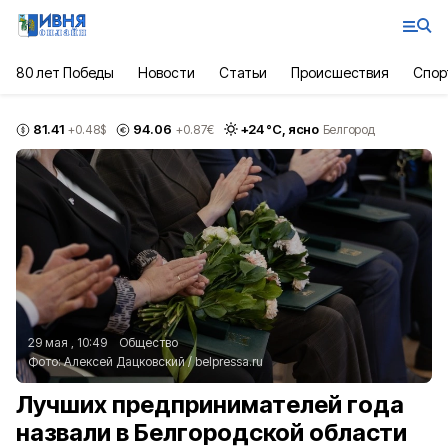
80 лет Победы
Новости
Статьи
Происшествия
Спор
81.41
94.06
+
24
°С,
ясно
+0.48
$
+0.87
€
Белгород
29 мая , 10:49
Общество
Фото:
Алексей Дацковский
/
belpressa.ru
Лучших предпринимателей года
назвали в Белгородской области