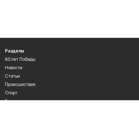
Разделы
80 лет Победы
Новости
Статьи
Происшествия
Спорт
Газета
Экономика
Официально
О проекте