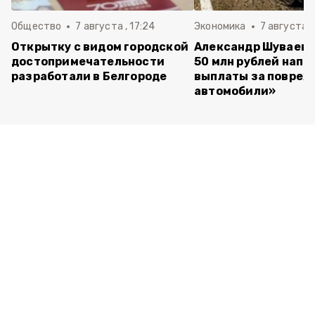
Общество
7 августа , 17:24
Экономика
7 августа ,
Открытку с видом городской
Александр Шуваев:
достопримечательности
50 млн рублей напр
разработали в Белгороде
выплаты за повре
автомобили»