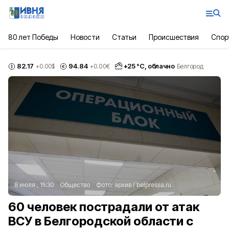
80 лет Победы
Новости
Статьи
Происшествия
Спор
82.17
94.84
+
25
°С,
облачно
+0.00
$
+0.00
€
Белгород
8 июля , 15:30
Общество
Фото:
архив
/
belpressa.ru
60 человек пострадали от атак
ВСУ в Белгородской области с