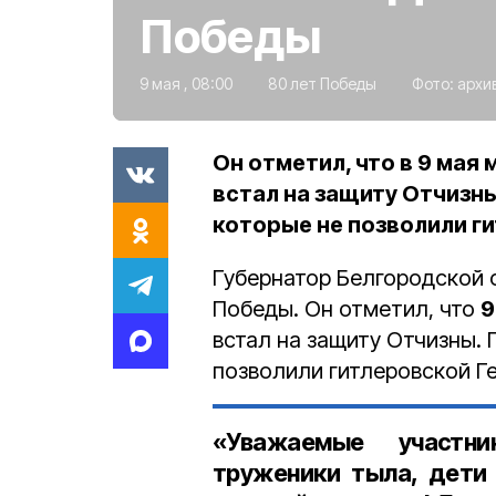
Победы
9 мая , 08:00
80 лет Победы
Фото:
архи
Он отметил, что в 9 мая
встал на защиту Отчизн
которые не позволили г
Губернатор Белгородской 
Победы. Он отметил, что
9
встал на защиту Отчизны.
позволили гитлеровской Г
«Уважаемые участни
труженики тыла, дети