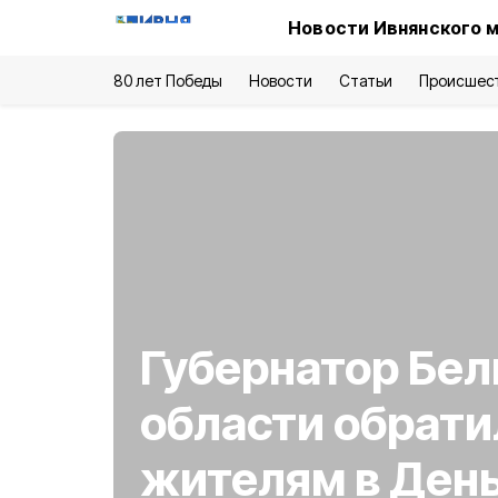
Новости Ивнянского 
80 лет Победы
Новости
Статьи
Происшес
Губернатор Бел
области обрати
жителям в Ден