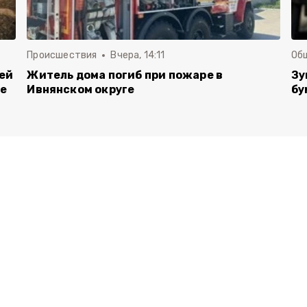
Происшествия
Вчера, 14:11
Об
лей
Житель дома погиб при пожаре в
Зу
ые
Ивнянском округе
бу