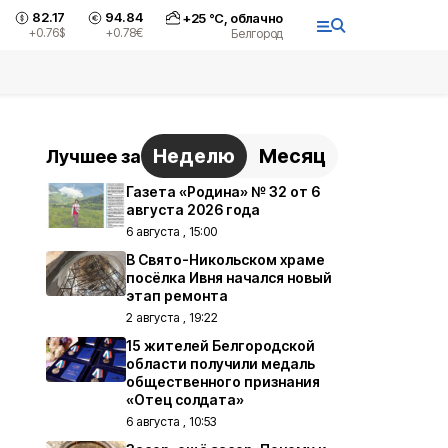
82.17
94.84
+
25
°С,
облачно
+0.76
$
+0.78
€
Белгород
Неделю
Месяц
Лучшее за
Газета «Родина» № 32 от 6
августа 2026 года
6 августа , 15:00
В Свято-Никольском храме
посёлка Ивня начался новый
этап ремонта
2 августа , 19:22
15 жителей Белгородской
области получили медаль
общественного признания
«Отец солдата»
6 августа , 10:53