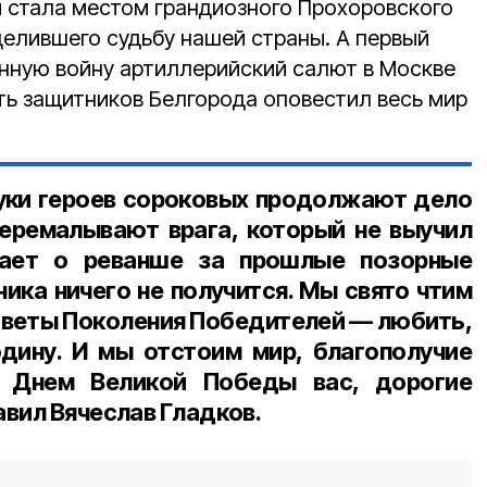
 стала местом грандиозного Прохоровского
делившего судьбу нашей страны. А первый
нную войну артиллерийский салют в Москве
ть защитников Белгорода оповестил весь мир
нуки героев сороковых продолжают дело
еремалывают врага, который не выучил
тает о реванше за прошлые позорные
ника ничего не получится. Мы свято чтим
аветы Поколения Победителей — любить,
дину. И мы отстоим мир, благополучие
 Днем Великой Победы вас, дорогие
вил Вячеслав Гладков.