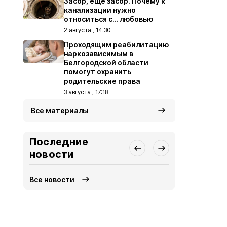
Засор, ещё засор. Почему к
канализации нужно
относиться с… любовью
2 августа , 14:30
Проходящим реабилитацию
наркозависимым в
Белгородской области
помогут охранить
родительские права
3 августа , 17:18
Все материалы
Последние
новости
Все новости