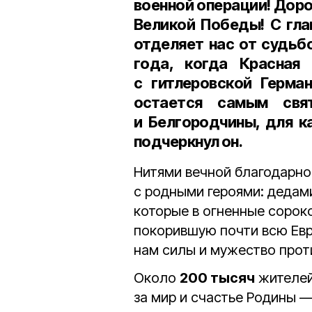
военной операции! Дор
Великой Победы! С гла
отделяет нас от судьб
года, когда Красная
с гитлеровской Герма
остается самым св
и Белгородчины, для к
подчеркнул он.
Нитями вечной благодарно
с родными героями: дедам
которые в огненные сорок
покорившую почти всю Евр
нам силы и мужество проти
Около
200 тысяч
жителей
за мир и счастье Родины 