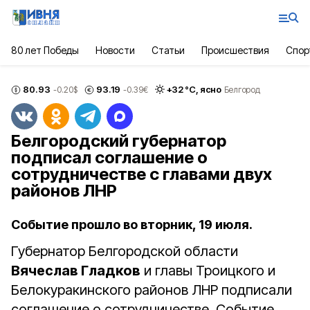
80 лет Победы
Новости
Статьи
Происшествия
Спор
80.93
93.19
+
32
°С,
ясно
-0.20
$
-0.39
€
Белгород
Белгородский губернатор
подписал соглашение о
сотрудничестве с главами двух
районов ЛНР
Событие прошло во вторник, 19 июля.
Губернатор Белгородской области
Вячеслав Гладков
и главы Троицкого и
Белокуракинского районов ЛНР подписали
соглашение о сотрудничестве. Событие