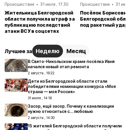
Происшествия
31 июля , 17:30
Происшествия
31 июля
Жительница Белгородской
Посёлок Борисовка
области получила штраф за
Белгородской обла
публикацию последствий
под ракетный удар
атаки ВСУ в соцсетях
Неделю
Месяц
Лучшее за
В Свято-Никольском храме посёлка Ивня
начался новый этап ремонта
2 августа , 19:22
Дети из Белгородской области стали
победителями номинации конкурса «Моя
страна — моя Россия»
31 июля , 14:18
Засор, ещё засор. Почему к канализации
нужно относиться с… любовью
2 августа , 14:30
15 жителей Белгородской области получили