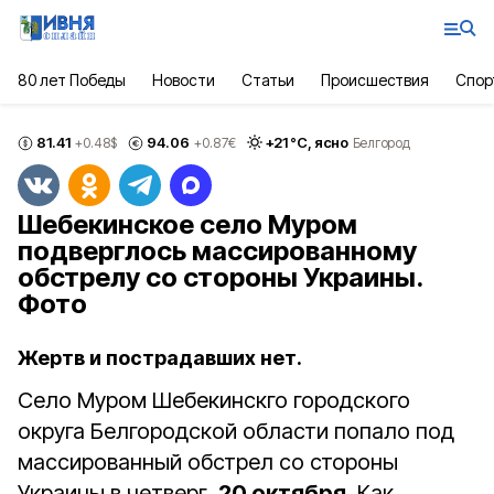
80 лет Победы
Новости
Статьи
Происшествия
Спор
81.41
94.06
+
21
°С,
ясно
+0.48
$
+0.87
€
Белгород
Шебекинское село Муром
подверглось массированному
обстрелу со стороны Украины.
Фото
Жертв и пострадавших нет.
Село Муром Шебекинскго городского
округа Белгородской области попало под
массированный обстрел со стороны
Украины в четверг,
20 октября
. Как