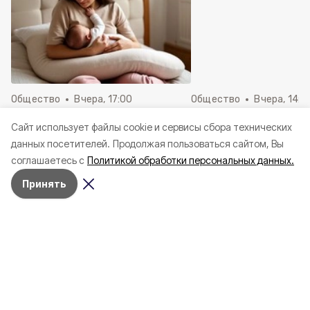
Общество
Вчера, 17:00
Общество
Вчера, 14:5
«Ем сгущенку литрами и
Шесть представит
Cайт использует файлы cookie и сервисы сбора технических
только толстею». Как помочь
региона вышли в ф
данных посетителей.
Продолжая пользоваться сайтом, Вы
маме в грудном
Всероссийского ко
соглашаетесь с
Политикой обработки персональных данных.
вскармливании?
школьных музеев
Принять