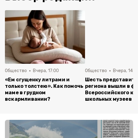
Общество
Вчера, 17:00
Общество
Вчера, 14:5
«Ем сгущенку литрами и
Шесть представит
только толстею». Как помочь
региона вышли в ф
маме в грудном
Всероссийского ко
вскармливании?
школьных музеев