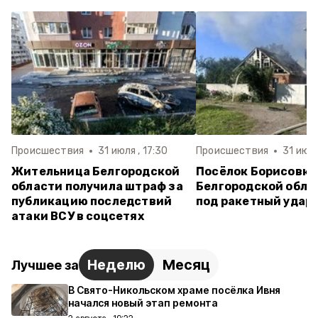
Происшествия
31 июля , 17:30
Происшествия
31 июля
Жительница Белгородской
Посёлок Борисовка
области получила штраф за
Белгородской обла
публикацию последствий
под ракетный удар
атаки ВСУ в соцсетях
Неделю
Месяц
Лучшее за
В Свято-Никольском храме посёлка Ивня
начался новый этап ремонта