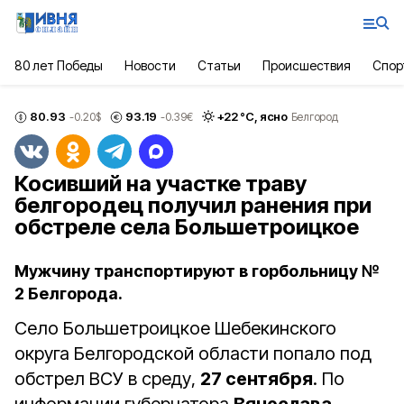
80 лет Победы
Новости
Статьи
Происшествия
Спор
80.93
93.19
+
22
°С,
ясно
-0.20
$
-0.39
€
Белгород
Косивший на участке траву
белгородец получил ранения при
обстреле села Большетроицкое
Мужчину транспортируют в горбольницу №
2 Белгорода.
Село Большетроицкое Шебекинского
округа Белгородской области попало под
обстрел ВСУ в среду,
27 сентября
. По