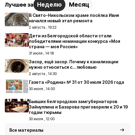
Неделю
Месяц
Лучшее за
В Свято-Никольском храме посёлка Ивня
начался новый этап ремонта
2 августа , 19:22
Дети из Белгородской области стали
победителями номинации конкурса «Моя
страна — моя Россия»
31 июля , 14:18
Засор, ещё засор. Почему к канализации
нужно относиться с… любовью
2 августа , 14:30
Газета «Родина» № 31 от 30 июля 2026 года
30 июля , 14:00
Бывших белгородских замгубернаторов
Зайнуллина и Базарова приговорили к 20 и 19
годам тюрьмы
30 июля , 12:00
Все материалы