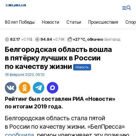
80 лет Победы
Новости
Статьи
Происшествия
Спор
82.17
94.84
+
27
°С,
облачно
+0.76
$
+0.78
€
Белгород
Белгородская область вошла
в пятёрку лучших в России
по качеству жизни
Новость
18 февраля 2020, 09:10
Рейтинг был составлен РИА «Новости»
по итогам 2019 года.
Белгородская область стала пятой
в России по качеству жизни. «БелПресса»
сообщила
, регион удерживает эту позицию