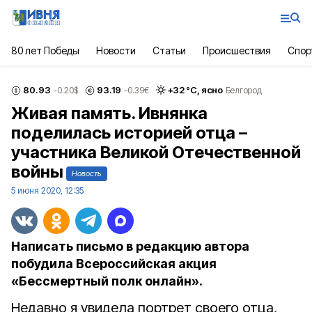
80 лет Победы
Новости
Статьи
Происшествия
Спор
80.93
93.19
+
32
°С,
ясно
-0.20
$
-0.39
€
Белгород
Живая память. Ивнянка
поделилась историей отца –
участника Великой Отечественной
войны
Новость
5 июня 2020, 12:35
Написать письмо в редакцию автора
побудила Всероссийская акция
«Бессмертный полк онлайн».
Недавно я увидела портрет своего отца,