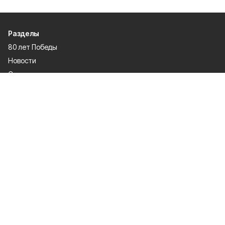
Разделы
80 лет Победы
Новости
Статьи
Происшествия
Спорт
Газета
Экономика
Официально
О проекте
Об издании
Правила использования
Рекламодателям
Политика конфиденциальности