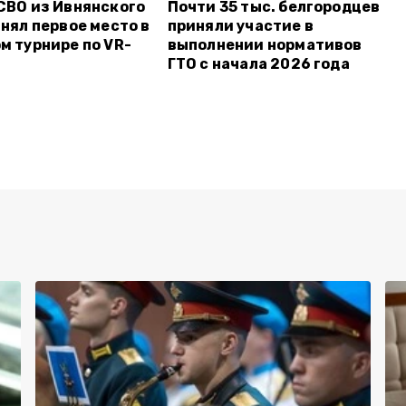
СВО из Ивнянского
Почти 35 тыс. белгородцев
анял первое место в
приняли участие в
м турнире по VR-
выполнении нормативов
ГТО с начала 2026 года