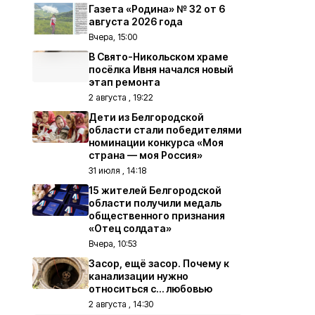
Газета «Родина» № 32 от 6
августа 2026 года
Вчера, 15:00
В Свято-Никольском храме
посёлка Ивня начался новый
этап ремонта
2 августа , 19:22
Дети из Белгородской
области стали победителями
номинации конкурса «Моя
страна — моя Россия»
31 июля , 14:18
15 жителей Белгородской
области получили медаль
общественного признания
«Отец солдата»
Вчера, 10:53
Засор, ещё засор. Почему к
канализации нужно
относиться с… любовью
2 августа , 14:30