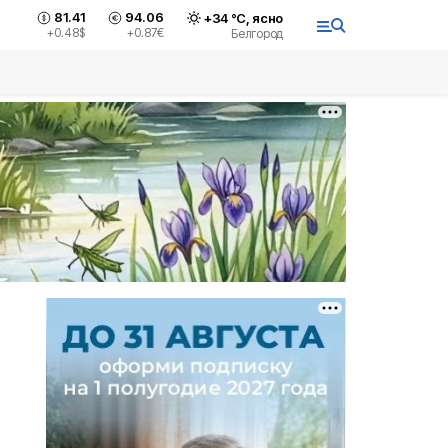
81.41
94.06
+
34
°С,
ясно
+0.48
$
+0.87
€
Белгород