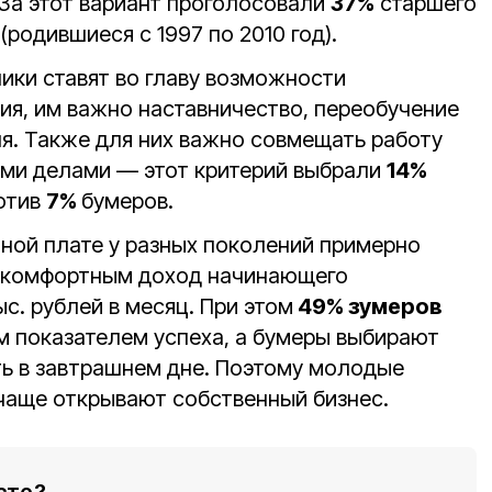
За этот вариант проголосовали
37%
старшего
(родившиеся с 1997 по 2010 год).
ики ставят во главу возможности
ия, им важно наставничество, переобучение
ля. Также для них важно совмещать работу
гими делами — этот критерий выбрали
14%
отив
7%
бумеров.
тной плате у разных поколений примерно
 комфортным доход начинающего
ыс. рублей в месяц. При этом
49% зумеров
ым показателем успеха, а бумеры выбирают
ть в завтрашнем дне. Поэтому молодые
чаще открывают собственный бизнес.