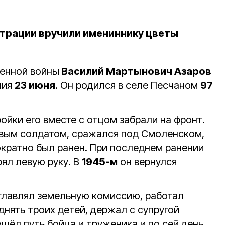
трации вручили имениннику цветы
венной войны
Василий Мартынович Азаров
ния
23 июня
. Он родился в селе Песчаном
97
ойки его вместе с отцом забрали на фронт.
овым солдатом, сражался под Смоленском,
ократно был ранен. При последнем ранении
ял левую руку. В
1945-м
он вернулся
зглавлял земельную комиссию, работал
нять троих детей, держал с супругой
шёл путь бойца и труженика и по сей день