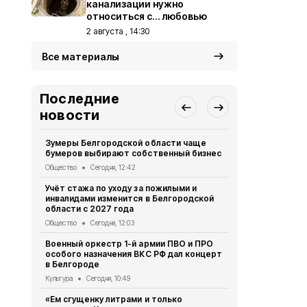
канализации нужно
относиться с… любовью
2 августа , 14:30
Все материалы
Последние
новости
Зумеры Белгородской области чаще
Шесть пред
бумеров выбирают собственный бизнес
финал Всер
школьных м
Общество
Сегодня, 12:42
Общество
Вч
Учёт стажа по уходу за пожилыми и
инвалидами изменится в Белгородской
Безопаснос
области с 2027 года
Общество
Вч
Общество
Сегодня, 12:03
Более 350 
Военный оркестр 1-й армии ПВО и ПРО
завоевали 
особого назначения ВКС РФ дал концерт
начала 2026
в Белгороде
Общество
Вч
Культура
Сегодня, 10:49
Власти Бел
«Ем сгущенку литрами и только
планируют 