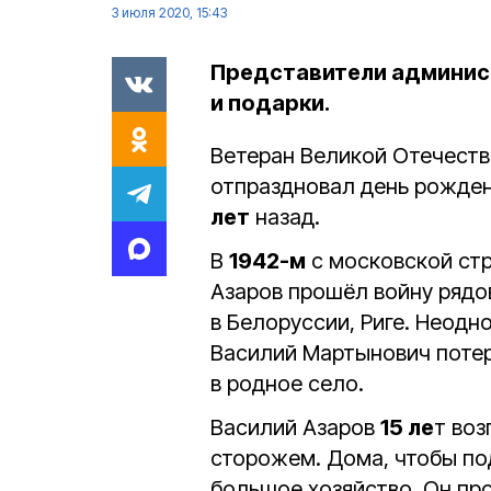
3 июля 2020, 15:43
Представители админис
и подарки.
Ветеран Великой Отечест
отпраздновал день рожде
лет
назад.
В
1942-м
с московской стр
Азаров прошёл войну ряд
в Белоруссии, Риге. Неодн
Василий Мартынович потер
в родное село.
Василий Азаров
15 ле
т во
сторожем. Дома, чтобы под
большое хозяйство. Он про