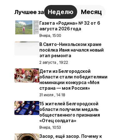
Неделю
Месяц
Лучшее за
Газета «Родина» № 32 от 6
августа 2026 года
Вчера, 15:00
В Свято-Никольском храме
посёлка Ивня начался новый
этап ремонта
2 августа , 19:22
Дети из Белгородской
области стали победителями
номинации конкурса «Моя
страна — моя Россия»
31 июля , 14:18
15 жителей Белгородской
области получили медаль
общественного признания
«Отец солдата»
Вчера, 10:53
Засор, ещё засор. Почему к