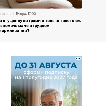
щество
Вчера, 17:00
м сгущенку литрами и только толстею».
к помочь маме в грудном
кармливании?