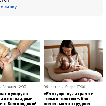
сте?
ссылку
Сегодня, 12:03
Общество
Вчера, 17:00
жа по уходу за
«Ем сгущенку литрами и
и и инвалидами
только толстею». Как
я в Белгородской
помочь маме в грудном