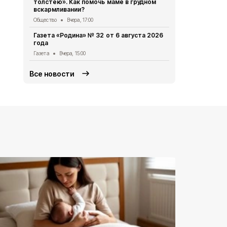
толстею». Как помочь маме в грудном
коммунальн
вскармливании?
Общество
Вч
Общество
Вчера, 17:00
Александр 
Газета «Родина» № 32 от 6 августа 2026
осмотрели 
года
отделение
Газета
Вчера, 15:00
Общество
Вч
Все новости