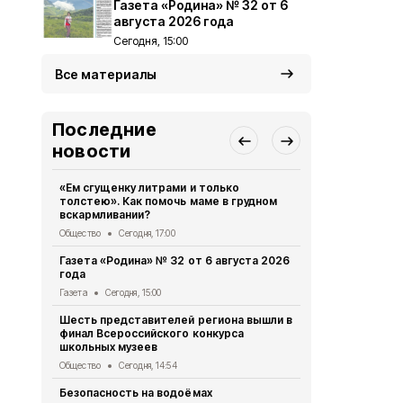
Газета «Родина» № 32 от 6
августа 2026 года
Сегодня, 15:00
Все материалы
Последние
новости
«Ем сгущенку литрами и только
Власти Бел
толстею». Как помочь маме в грудном
планируют 
вскармливании?
коммунальн
Общество
Сегодня, 17:00
Общество
Се
Газета «Родина» № 32 от 6 августа 2026
Александр 
года
осмотрели 
отделение
Газета
Сегодня, 15:00
Общество
Се
Шесть представителей региона вышли в
финал Всероссийского конкурса
15 жителей
школьных музеев
получили м
признания 
Общество
Сегодня, 14:54
Общество
Се
Безопасность на водоёмах