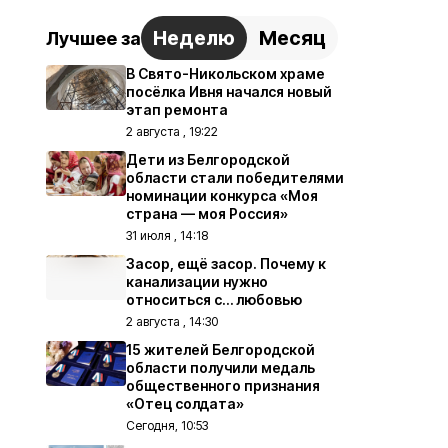
Неделю
Месяц
Лучшее за
В Свято-Никольском храме
посёлка Ивня начался новый
этап ремонта
2 августа , 19:22
Дети из Белгородской
области стали победителями
номинации конкурса «Моя
страна — моя Россия»
31 июля , 14:18
Засор, ещё засор. Почему к
канализации нужно
относиться с… любовью
2 августа , 14:30
15 жителей Белгородской
области получили медаль
общественного признания
«Отец солдата»
Сегодня, 10:53