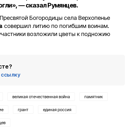
огли», — сказал Румянцев.
 Пресвятой Богородицы села Верхопенье
в
совершил литию по погибшим воинам.
 участники возложили цветы к подножию
сте?
ссылку
великая отечественная война
памятник
ие
грант
единая россия
цев