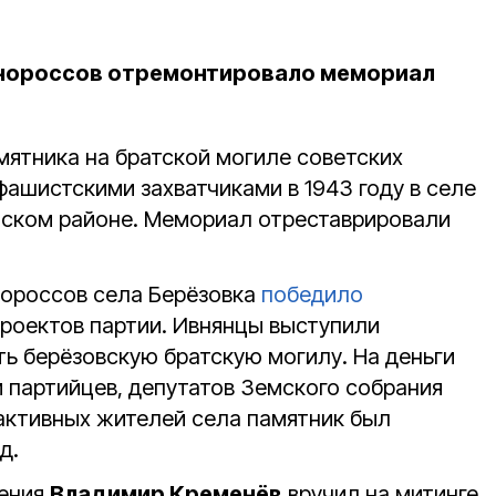
нороссов отремонтировало мемориал
ятника на братской могиле советских
 фашистскими захватчиками в 1943 году в селе
нском районе. Мемориал отреставрировали
нороссов села Берёзовка
победило
проектов партии. Ивнянцы выступили
ь берёзовскую братскую могилу. На деньги
и партийцев, депутатов Земского собрания
активных жителей села памятник был
д.
ления
Владимир Кременёв
вручил на митинге