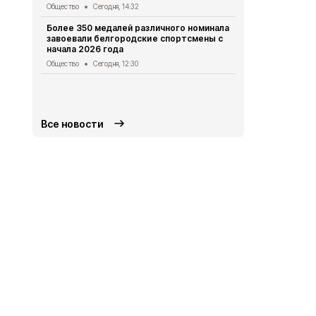
Студенты Б
Общество
Сегодня, 14:32
подтвердит
«Макса»
Более 350 медалей различного номинала
завоевали белгородские спортсмены с
Общество
Се
начала 2026 года
Александр 
Общество
Сегодня, 12:30
РФ об обес
Белгородск
Общество
Вч
Все новости