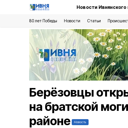
Новости Ивнянского
80 лет Победы
Новости
Статьи
Происшес
Берёзовцы откр
на братской мог
районе
Новость