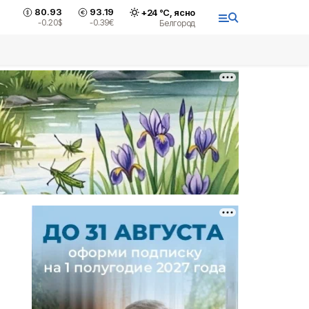
80.93
93.19
+
24
°С,
ясно
-0.20
$
-0.39
€
Белгород