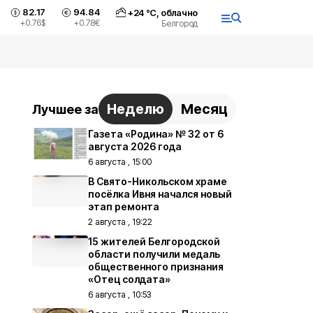
82.17
94.84
+
24
°С,
облачно
+0.76
$
+0.78
€
Белгород
Неделю
Месяц
Лучшее за
Газета «Родина» № 32 от 6
августа 2026 года
6 августа , 15:00
В Свято-Никольском храме
посёлка Ивня начался новый
этап ремонта
2 августа , 19:22
15 жителей Белгородской
области получили медаль
общественного признания
«Отец солдата»
6 августа , 10:53