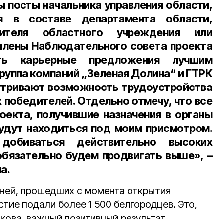
ы посты начальника управления области,
ия в составе департамента области,
дителя областного учреждения или
 члены Наблюдательного совета проекта
ть карьерные предложения лучшим
группа компаний „Зеленая Долина“ и ГТРК
атривают возможность трудоустройства
х победителей. Отдельно отмечу, что все
оекта, получившие назначения в органы
будут находиться под моим присмотром.
обиваться действительно высоких
 обязательно будем продвигать выше», –
а.
 дней, прошедших с момента открытия
стие подали более 1 500 белгородцев. Это,
кова, важный позитивный результат,