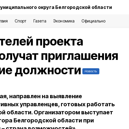
муниципального округа Белгородской области
твия
Спорт
Газета
Экономика
Официально
телей проекта
олучат приглашения
кие должности
Новость
ая, направлен на выявление
ивных управленцев, готовых работать
ой области. Организатором выступает
тора Белгородской области при
– страна возможностей».