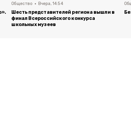
Общество
Вчера, 14:54
Об
ю».
Шесть представителей региона вышли в
Бе
финал Всероссийского конкурса
школьных музеев