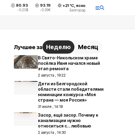
80.93
93.19
+
21
°С,
ясно
-0.20
$
-0.39
€
Белгород
Неделю
Месяц
Лучшее за
В Свято-Никольском храме
посёлка Ивня начался новый
этап ремонта
2 августа , 19:22
Дети из Белгородской
области стали победителями
номинации конкурса «Моя
страна — моя Россия»
31 июля , 14:18
Засор, ещё засор. Почему к
канализации нужно
относиться с… любовью
2 августа , 14:30