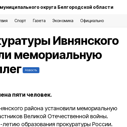
 муниципального округа Белгородской области
твия
Спорт
Газета
Экономика
Официально
куратуры Ивнянского
или мемориальную
ллег
Новость
ена пяти человек.
нянского района установили мемориальную
частников Великой Отечественной войны.
-летию образования прокуратуры России.