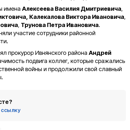
ны имена
Алексеева Василия Дмитриевича
,
иктовича,
Калекалова Виктора Ивановича
,
ровича
,
Трунова Петра Ивановича
.
няли участие сотрудники районной
ти.
зял прокурор Ивнянского района
Андрей
начимость подвига коллег, которые сражались
ственной войны и продолжили свой славный
ы.
сте?
ссылку