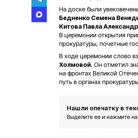
На доске были увековече
Бедненко Семена Венед
Китова Павла Александ
В церемонии открытия при
прокуратуры, почетные гос
В ходе церемонии слово в
Холмовой
. Он отметил з
на фронтах Великой Отече
путь в органах прокуратур
Нашли опечатку в тек
Выделите ее и нажмите на