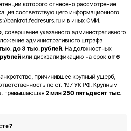
петенции которого отнесено рассмотрение
икация соответствующего информационного
://bankrot.fedresurs.ru и в иных СМИ.
Ф
, совершение указанного административного
аложение административного штрафа
 тыс. до 3 тыс. рублей
. На должностных
. рублей
или дисквалификацию на срок
от 6
банкротство, причинившее крупный ущерб,
тветственность по ст. 197 УК РФ. Крупным
а, превышающая
2 млн 250 пятьдесят тыс.
сте?