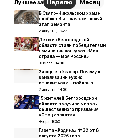
Неделю
Месяц
Лучшее за
В Свято-Никольском храме
посёлка Ивня начался новый
этап ремонта
2 августа , 19:22
Дети из Белгородской
области стали победителями
номинации конкурса «Моя
страна — моя Россия»
31 июля , 14:18
Засор, ещё засор. Почему к
канализации нужно
относиться с… любовью
2 августа , 14:30
15 жителей Белгородской
области получили медаль
общественного признания
«Отец солдата»
Вчера, 10:53
Газета «Родина» № 32 от 6
августа 2026 года