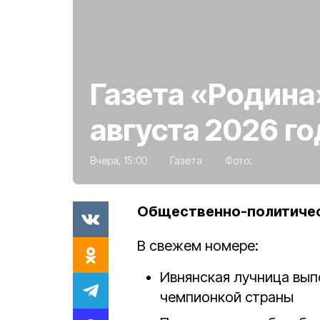
Газета «Родина
августа 2026 го
Вчера, 15:00
Газета
Фото:
Общественно-политическ
В свежем номере:
Ивнянская лучница вып
чемпионкой страны