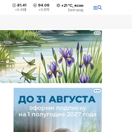
81.41
94.06
+
21
°С,
ясно
+0.48
$
+0.87
€
Белгород