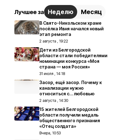
Неделю
Месяц
Лучшее за
В Свято-Никольском храме
посёлка Ивня начался новый
этап ремонта
2 августа , 19:22
Дети из Белгородской
области стали победителями
номинации конкурса «Моя
страна — моя Россия»
31 июля , 14:18
Засор, ещё засор. Почему к
канализации нужно
относиться с… любовью
2 августа , 14:30
15 жителей Белгородской
области получили медаль
общественного признания
«Отец солдата»
Вчера, 10:53