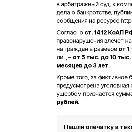
в арбитражный суд, к ком
дела о банкротстве, публ
сообщения на ресурсе https
Согласно
ст. 14.12 КоАП Р
правонарушения влечет н
на граждан в размере
от 1
лиц –
от 5 тыс. до 10 тыс
месяцев до 3 лет
.
Кроме того, за фиктивное 
предусмотрена уголовная о
ущербом признается сумм
рублей
.
Нашли опечатку в тек