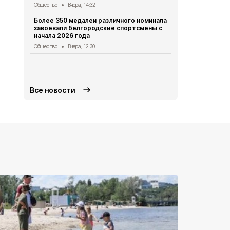
Студенты Б
Общество
Вчера, 14:32
подтвердит
«Макса»
Более 350 медалей различного номинала
завоевали белгородские спортсмены с
Общество
Вч
начала 2026 года
Александр 
Общество
Вчера, 12:30
РФ об обес
Белгородск
Общество
5 
Все новости