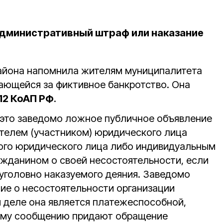
административный штраф или наказание
района напомнила жителям муниципалитета
гающейся за фиктивное банкротство. Она
.12 КоАП РФ
.
это заведомо ложное публичное объявление
телем (участником) юридического лица
ого юридического лица либо индивидуальным
жданином о своей несостоятельности, если
 уголовно наказуемого деяния. Заведомо
е о несостоятельности организации
м деле она является платежеспособной,
кому сообщению придают обращение