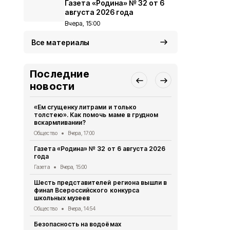
Газета «Родина» № 32 от 6
августа 2026 года
Вчера, 15:00
Все материалы
Последние
новости
«Ем сгущенку литрами и только
Власти Бел
толстею». Как помочь маме в грудном
планируют 
вскармливании?
коммунальн
Общество
Вчера, 17:00
Общество
Вч
Газета «Родина» № 32 от 6 августа 2026
Александр 
года
осмотрели 
отделение
Газета
Вчера, 15:00
Общество
Вч
Шесть представителей региона вышли в
финал Всероссийского конкурса
15 жителей
школьных музеев
получили м
признания 
Общество
Вчера, 14:54
Общество
Вч
Безопасность на водоёмах