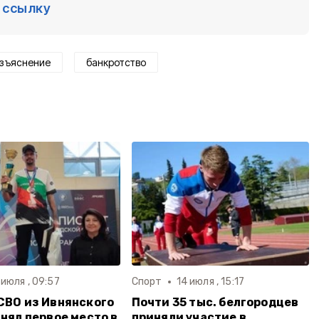
ссылку
зъяснение
банкротство
 июля , 09:57
Спорт
14 июля , 15:17
СВО из Ивнянского
Почти 35 тыс. белгородцев
анял первое место в
приняли участие в