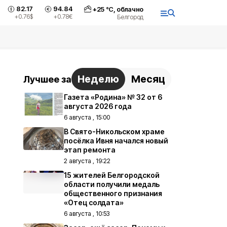
82.17
94.84
+
25
°С,
облачно
+0.76
$
+0.78
€
Белгород
Неделю
Месяц
Лучшее за
Газета «Родина» № 32 от 6
августа 2026 года
6 августа , 15:00
В Свято-Никольском храме
посёлка Ивня начался новый
этап ремонта
2 августа , 19:22
15 жителей Белгородской
области получили медаль
общественного признания
«Отец солдата»
6 августа , 10:53