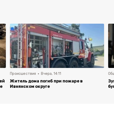
Происшествия
Вчера, 14:11
Об
лей
Житель дома погиб при пожаре в
Зу
ые
Ивнянском округе
бу