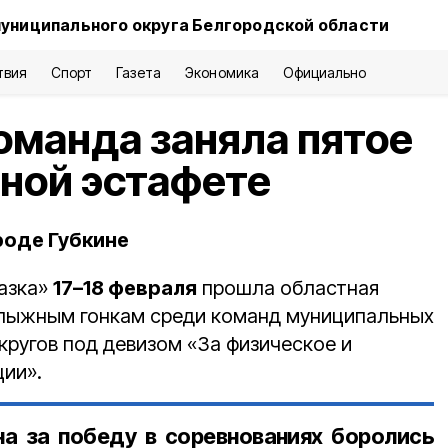
муниципального округа Белгородской области
твия
Спорт
Газета
Экономика
Официально
оманда заняла пятое
ной эстафете
роде Губкине
казка»
17–18 февраля
прошла областная
 лыжным гонкам среди команд муниципальных
кругов под девизом «За физическое и
ции».
а за победу в соревнованиях боролись