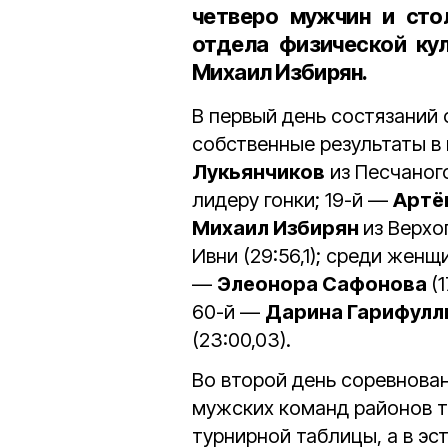
четверо мужчин и сто
отдела физической ку
Михаил Избирян.
В первый день состязаний
собственные результаты в
Лукьянчиков
из Песчаного 
лидеру гонки; 19-й —
Артё
Михаил Избирян
из Верхо
Ивни (29:56,1); среди женщ
—
Элеонора Сафонова
(
60-й —
Дарина Гарифулл
(23:00,03).
Во второй день соревнован
мужских команд районов т
турнирной таблицы, а в эс