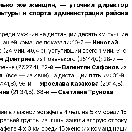
лько же женщин, — уточнил директор
льтуры и спорта администрации района
 среди мужчин на дистанции десять км лучшие
 нашей команде показали: 10-й —
Николай
(24 мин. 46,4 с), уступивший всего 1 мин. 51 с
м Дмитриев
из Новенького (25:44,0); 28-й —
пенья (27:27,4); 52-й —
Валентин Сафонов
из
ин (все — из Ивни) на дистанции пять км: 31-й
17:41,8), 56-й —
Ярослава Казакова
(20:14,8),
ина
(21:34,8), 68-й —
Светлана Трунова
ий в лыжной эстафете 4 чел. на 5 км среди 15
ретьей группы ивнянцы заняли вторую строку
тафете 4 х 3 км среди 15 женских команд наши