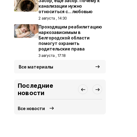
Засор, ещё засор. Почему к
канализации нужно
относиться с… любовью
2 августа , 14:30
Проходящим реабилитацию
наркозависимым в
Белгородской области
помогут охранить
родительские права
3 августа , 17:18
Все материалы
Последние
новости
Все новости