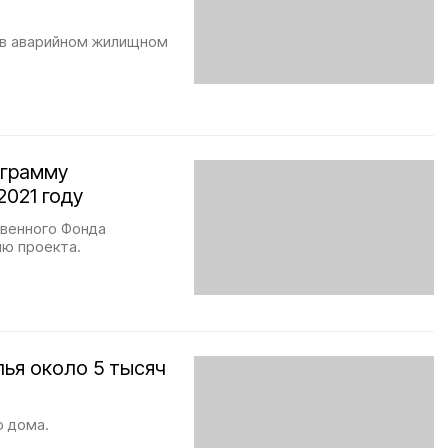
 в аварийном жилищном
ограмму
2021 году
твенного Фонда
ю проекта.
лья около 5 тысяч
о дома.