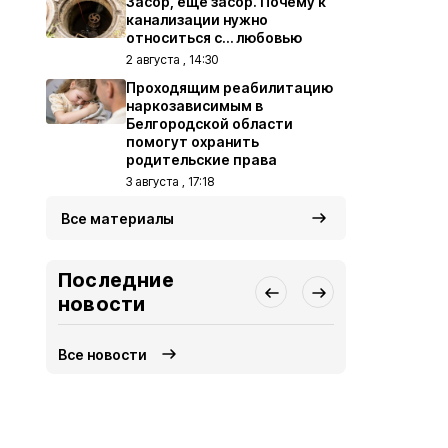
Засор, ещё засор. Почему к
канализации нужно
относиться с… любовью
2 августа , 14:30
Проходящим реабилитацию
наркозависимым в
Белгородской области
помогут охранить
родительские права
3 августа , 17:18
Все материалы
Последние
новости
Все новости