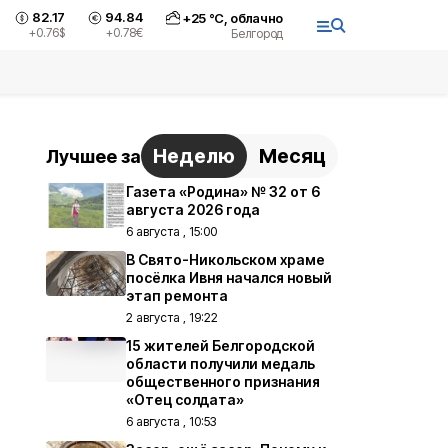
82.17
94.84
+
25
°С,
облачно
+0.76
$
+0.78
€
Белгород
Неделю
Месяц
Лучшее за
Газета «Родина» № 32 от 6
августа 2026 года
6 августа , 15:00
В Свято-Никольском храме
посёлка Ивня начался новый
этап ремонта
2 августа , 19:22
15 жителей Белгородской
области получили медаль
общественного признания
«Отец солдата»
6 августа , 10:53