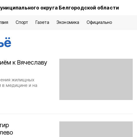
муниципального округа Белгородской области
твия
Спорт
Газета
Экономика
Официально
ьё
риём к Вячеславу
шения жилищных
 в медицине и на
тир
влево