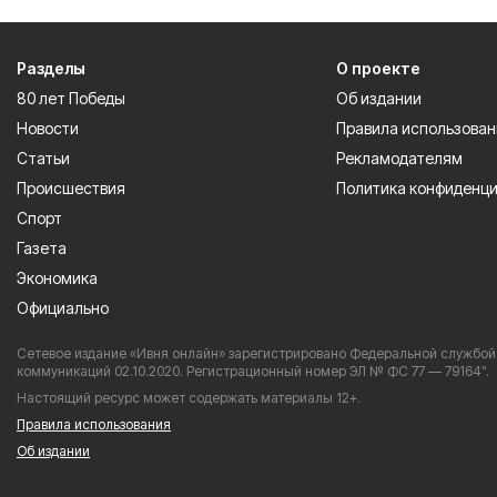
Разделы
О проекте
80 лет Победы
Об издании
Новости
Правила использован
Статьи
Рекламодателям
Происшествия
Политика конфиденц
Спорт
Газета
Экономика
Официально
Сетевое издание «Ивня онлайн» зарегистрировано Федеральной службой 
коммуникаций 02.10.2020. Регистрационный номер ЭЛ № ФС 77 — 79164".
Настоящий ресурс может содержать материалы 12+.
Правила использования
Об издании