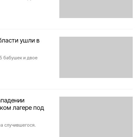
бласти ушли в
5 бабушек и двое
ападении
ском лагере под
а случившегося.