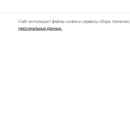
Cайт использует файлы cookie и сервисы сбора техничес
персональных данных.
Разделы
О прое
80 лет Победы
Об изда
Новости
Правила
Статьи
Рекламо