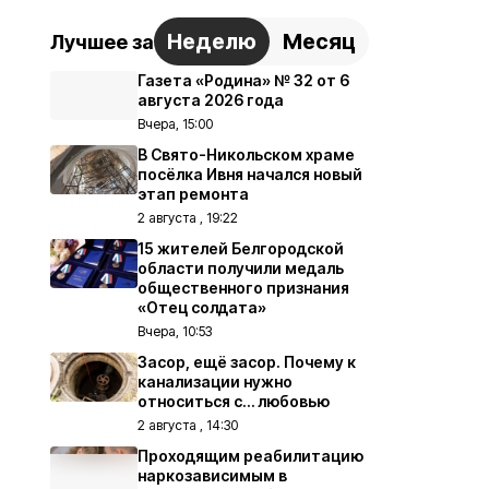
Неделю
Месяц
Лучшее за
Газета «Родина» № 32 от 6
августа 2026 года
Вчера, 15:00
В Свято-Никольском храме
посёлка Ивня начался новый
этап ремонта
2 августа , 19:22
15 жителей Белгородской
области получили медаль
общественного признания
«Отец солдата»
Вчера, 10:53
Засор, ещё засор. Почему к
канализации нужно
относиться с… любовью
2 августа , 14:30
Проходящим реабилитацию
наркозависимым в