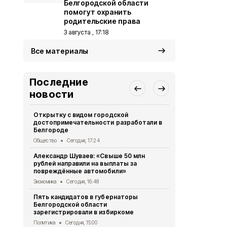
Белгородской области
помогут охранить
родительские права
3 августа , 17:18
Все материалы
Последние
новости
Открытку с видом городской
Учёт стажа 
достопримечательности разработали в
инвалидами
Белгороде
области с 2
Общество
Сегодня, 17:24
Общество
Се
Александр Шуваев: «Свыше 50 млн
Военный ор
рублей направили на выплаты за
особого на
повреждённые автомобили»
в Белгород
Экономика
Сегодня, 16:48
Культура
Сег
Пять кандидатов в губернаторы
«Ем сгущенк
Белгородской области
толстею». 
зарегистрировали в избиркоме
вскармлива
Политика
Сегодня, 15:00
Общество
Вч