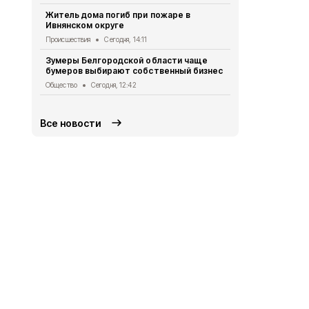
Житель дома погиб при пожаре в
Газета «Род
Ивнянском округе
года
Происшествия
Сегодня, 14:11
Газета
Вчера
Зумеры Белгородской области чаще
Шесть пред
бумеров выбирают собственный бизнес
финал Всер
школьных м
Общество
Сегодня, 12:42
Общество
Вч
Все новости