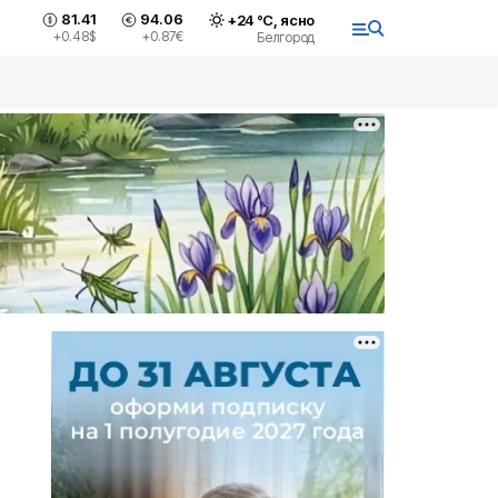
81.41
94.06
+
24
°С,
ясно
+0.48
$
+0.87
€
Белгород