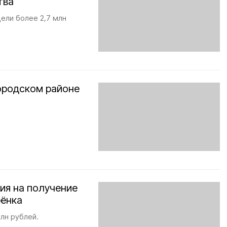
тва
ели более 2,7 млн
ородском районе
ния на получение
бёнка
лн рублей.