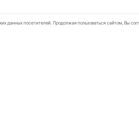
ких данных посетителей.
Продолжая пользоваться сайтом, Вы сог
кте
Мы в соцсетях
нии
 использования
дателям