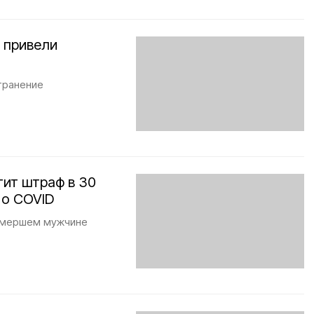
и привели
транение
тит штраф в 30
 о COVID
умершем мужчине