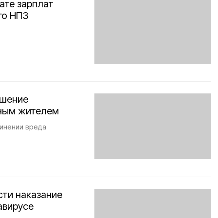
ате зарплат
го НПЗ
ешение
тным жителем
инении вреда
ти наказание
авирусе