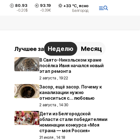
80.93
93.19
+
33
°С,
ясно
-0.20
$
-0.39
€
Белгород
Неделю
Месяц
Лучшее за
В Свято-Никольском храме
посёлка Ивня начался новый
этап ремонта
2 августа , 19:22
Засор, ещё засор. Почему к
канализации нужно
относиться с… любовью
2 августа , 14:30
Дети из Белгородской
области стали победителями
номинации конкурса «Моя
страна — моя Россия»
31 июля , 14:18