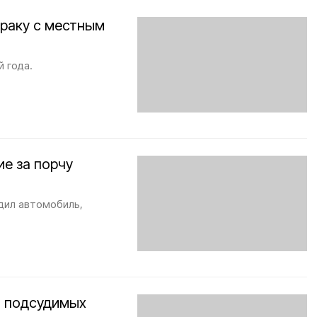
драку с местным
 года.
ие за порчу
дил автомобиль,
ю подсудимых