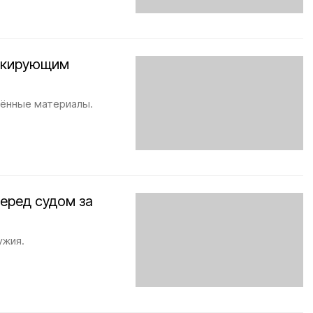
шокирующим
щённые материалы.
еред судом за
ужия.