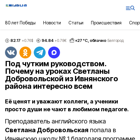
80 лет Победы
Новости
Статьи
Происшествия
Спор
82.17
94.84
+
27
°С,
облачно
+0.76
$
+0.78
€
Белгород
Под чутким руководством.
Почему на уроках Светланы
Добровольской из Ивнянского
района интересно всем
Её ценят и уважают коллеги, а ученики
просто души не чают в любимом педагоге.
Преподаватель английского языка
Светлана Добровольская
попала в
Ивнянскую школу № 1 благодаря программе