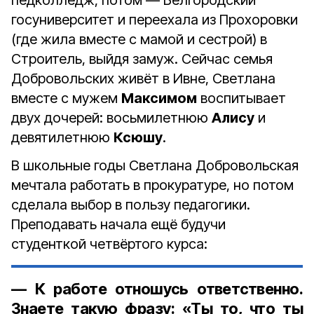
педколледж, потом — Белгородский
госуниверситет и переехала из Прохоровки
(где жила вместе с мамой и сестрой) в
Строитель, выйдя замуж. Сейчас семья
Добровольских живёт в Ивне, Светлана
вместе с мужем
Максимом
воспитывает
двух дочерей: восьмилетнюю
Алису
и
девятилетнюю
Ксюшу
.
В школьные годы Светлана Добровольская
мечтала работать в прокуратуре, но потом
сделала выбор в пользу педагогики.
Преподавать начала ещё будучи
студенткой четвёртого курса:
— К работе отношусь ответственно.
Знаете такую фразу: «Ты то, что ты