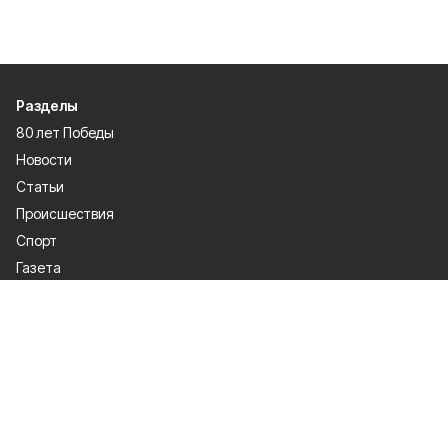
Разделы
80 лет Победы
Новости
Статьи
Происшествия
Спорт
Газета
Экономика
Официально
О проекте
Об издании
Правила использования