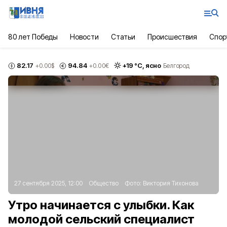
80 лет Победы
Новости
Статьи
Происшествия
Спор
82.17
94.84
+
19
°С,
ясно
+0.00
$
+0.00
€
Белгород
27 сентября 2025, 12:00
Общество
Фото:
Виктория Тихонова
Утро начинается с улыбки. Как
молодой сельский специалист