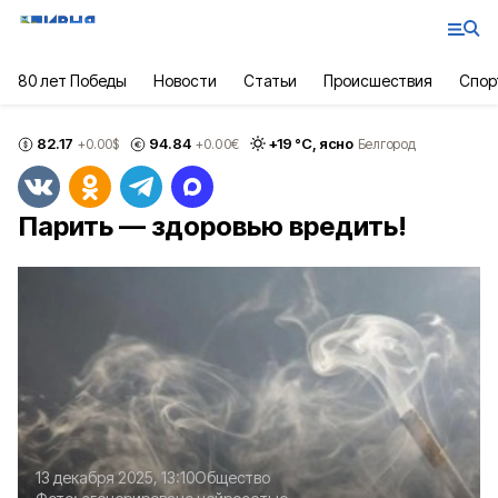
80 лет Победы
Новости
Статьи
Происшествия
Спор
82.17
94.84
+
19
°С,
ясно
+0.00
$
+0.00
€
Белгород
Парить — здоровью вредить!
13 декабря 2025, 13:10
Общество