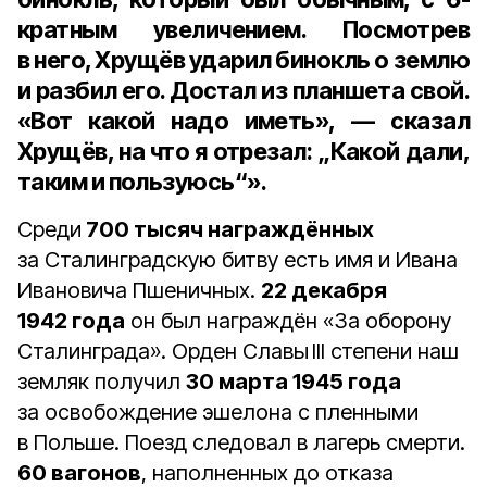
кратным увеличением. Посмотрев
в него, Хрущёв ударил бинокль о землю
и разбил его. Достал из планшета свой.
«Вот какой надо иметь», — сказал
Хрущёв, на что я отрезал: „Какой дали,
таким и пользуюсь“».
Среди
700 тысяч награждённых
за Сталинградскую битву есть имя и Ивана
Ивановича Пшеничных.
22 декабря
1942 года
он был награждён «За оборону
Сталин­града». Орден Славы III степени наш
земляк получил
30 марта 1945 года
за освобождение эшелона с пленными
в Польше. Поезд следовал в лагерь смерти.
60 вагонов
, наполненных до отказа