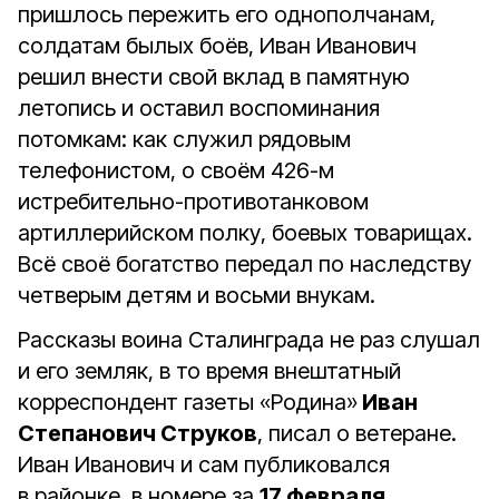
пришлось пережить его однополчанам,
солдатам былых боёв, Иван Иванович
решил внести свой вклад в памятную
летопись и оставил воспоминания
потомкам: как служил рядовым
телефонистом, о своём 426-м
истребительно-противотанковом
артиллерийском полку, боевых товарищах.
Всё своё богатство передал по наследству
четверым детям и восьми внукам.
Рассказы воина Сталинграда не раз слушал
и его земляк, в то время внештатный
корреспондент газеты «Родина»
Иван
Степанович Струков
, писал о ветеране.
Иван Иванович и сам публиковался
в районке, в номере за
17 февраля