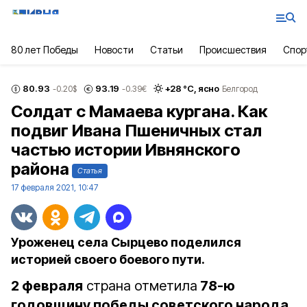
80 лет Победы
Новости
Статьи
Происшествия
Спор
80.93
93.19
+
28
°С,
ясно
-0.20
$
-0.39
€
Белгород
Солдат с Мамаева кургана. Как
подвиг Ивана Пшеничных стал
частью истории Ивнянского
района
Статья
17 февраля 2021, 10:47
Уроженец села Сырцево поделился
историей своего боевого пути.
2 февраля
страна отметила
78-ю
годовщину победы советского народа