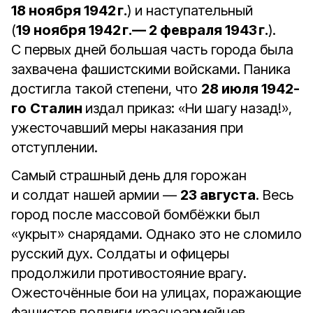
18 ноября 1942 г.
) и наступательный
(
19 ноября 1942 г.— 2 февраля 1943 г.
).
С первых дней большая часть города была
захвачена фашистскими войсками. Паника
достигла такой степени, что
28 июля 1942-
го
Сталин
издал приказ: «Ни шагу назад!»,
ужесточавший меры наказания при
отступлении.
Самый страшный день для горожан
и солдат нашей армии —
23 августа
. Весь
город после массовой бомбёжки был
«укрыт» снарядами. Однако это не сломило
русский дух. Солдаты и офицеры
продолжили противостояние врагу.
Ожесточённые бои на улицах, поражающие
фашистов подвиги красноармейцев,