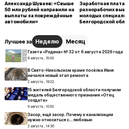
Александр Шуваев: «Свыше
Заработная плата
50 млн рублей направили на
разнорабочих выше
выплаты за повреждённые
молодых специалис
автомобили»
Белгородской обла
Неделю
Месяц
Лучшее за
Газета «Родина» № 32 от 6 августа 2026 года
6 августа , 15:00
В Свято-Никольском храме посёлка Ивня
начался новый этап ремонта
2 августа , 19:22
15 жителей Белгородской области получили
медаль общественного признания «Отец
солдата»
6 августа , 10:53
Засор, ещё засор. Почему к канализации
нужно относиться с… любовью
2 августа , 14:30