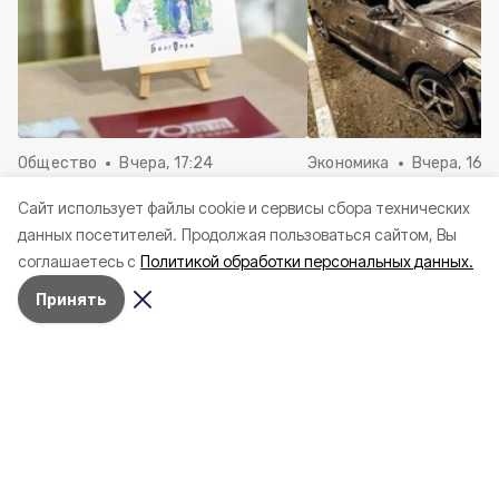
Общество
Вчера, 17:24
Экономика
Вчера, 16:4
Открытку с видом городской
Александр Шуваев:
Cайт использует файлы cookie и сервисы сбора технических
достопримечательности
50 млн рублей напр
данных посетителей.
Продолжая пользоваться сайтом, Вы
разработали в Белгороде
выплаты за повре
соглашаетесь с
Политикой обработки персональных данных.
автомобили»
Принять