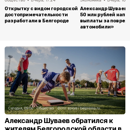
Общество
Вчера, 17:24
Экономика
Вчера, 16:4
Открытку с видом городской
Александр Шуваев:
достопримечательности
50 млн рублей напр
разработали в Белгороде
выплаты за повре
автомобили»
Сегодня, 09:00
Общество
Фото:
архив
/
belpressa.ru
Александр Шуваев обратился к
жителям Белгородской области в