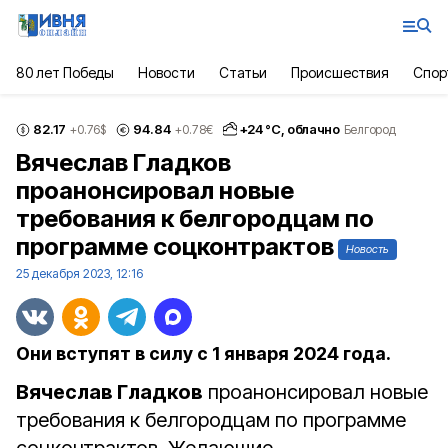
80 лет Победы
Новости
Статьи
Происшествия
Спор
82.17
94.84
+
24
°С,
облачно
+0.76
$
+0.78
€
Белгород
Вячеслав Гладков
проанонсировал новые
требования к белгородцам по
программе соцконтрактов
Новость
25 декабря 2023, 12:16
Они вступят в силу с 1 января 2024 года.
Вячеслав Гладков
проанонсировал новые
требования к белгородцам по программе