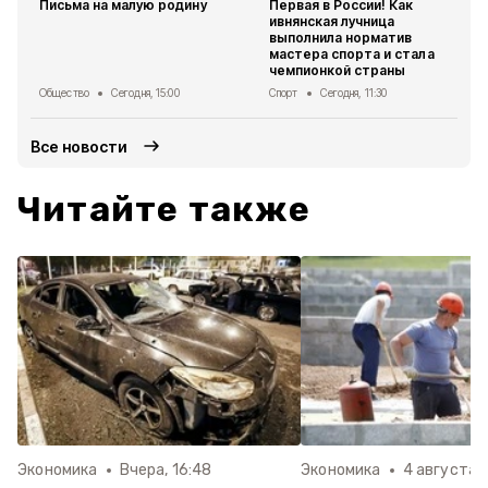
Письма на малую родину
Первая в России! Как
ивнянская лучница
выполнила норматив
мастера спорта и стала
чемпионкой страны
Общество
Сегодня, 15:00
Спорт
Сегодня, 11:30
Все новости
Читайте также
Экономика
Вчера, 16:48
Экономика
4 августа , 