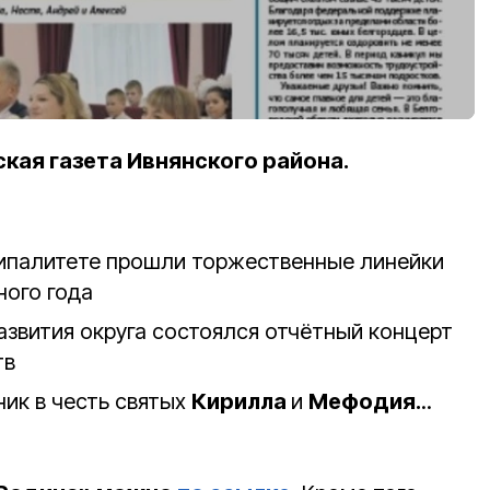
ая газета Ивнянского района.
ципалитете прошли торжественные линейки
ного года
азвития округа состоялся отчётный концерт
тв
ник в честь святых
Кирилла
и
М
ефодия.
..