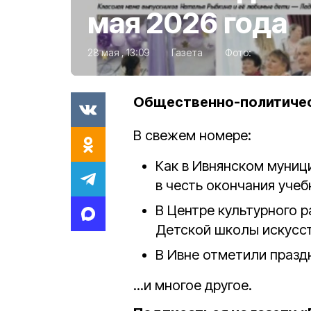
мая 2026 года
28 мая , 13:09
Газета
Фото:
Общественно-политическ
В свежем номере:
Как в Ивнянском муни
в честь окончания учеб
В Центре культурного р
Детской школы искусс
В Ивне отметили празд
...и многое другое.