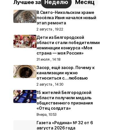
Неделю
Месяц
Лучшее за
В Свято-Никольском храме
посёлка Ивня начался новый
этап ремонта
2 августа , 19:22
Дети из Белгородской
области стали победителями
номинации конкурса «Моя
страна — моя Россия»
31 июля , 14:18
Засор, ещё засор. Почему к
канализации нужно
относиться с… любовью
2 августа , 14:30
15 жителей Белгородской
области получили медаль
общественного признания
«Отец солдата»
Вчера, 10:53
Газета «Родина» № 32 от 6
августа 2026 года