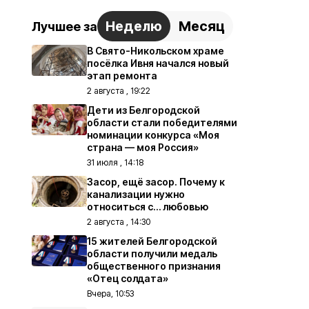
Неделю
Месяц
Лучшее за
В Свято-Никольском храме
посёлка Ивня начался новый
этап ремонта
2 августа , 19:22
Дети из Белгородской
области стали победителями
номинации конкурса «Моя
страна — моя Россия»
31 июля , 14:18
Засор, ещё засор. Почему к
канализации нужно
относиться с… любовью
2 августа , 14:30
15 жителей Белгородской
области получили медаль
общественного признания
«Отец солдата»
Вчера, 10:53