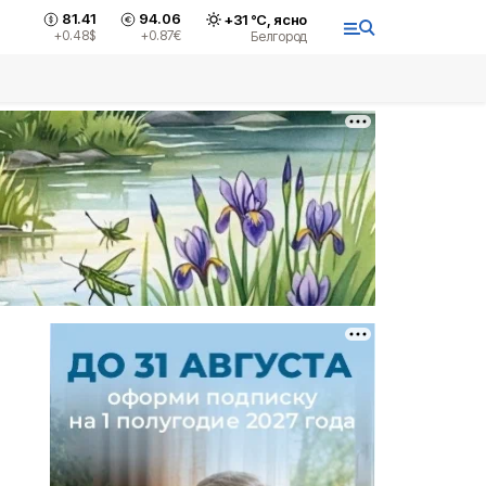
81.41
94.06
+
31
°С,
ясно
+0.48
$
+0.87
€
Белгород