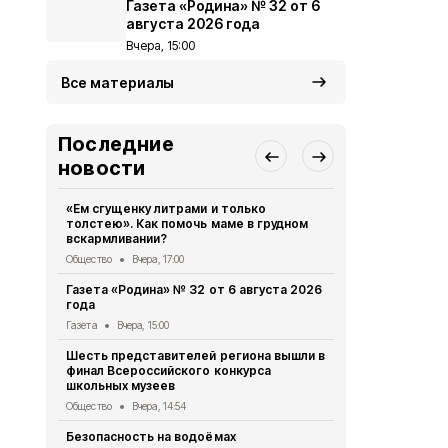
Газета «Родина» № 32 от 6
августа 2026 года
Вчера, 15:00
Все материалы
Последние
новости
«Ем сгущенку литрами и только
Власти Бел
толстею». Как помочь маме в грудном
планируют 
вскармливании?
коммунальн
Общество
Вчера, 17:00
Общество
Вч
Газета «Родина» № 32 от 6 августа 2026
Александр 
года
осмотрели 
отделение
Газета
Вчера, 15:00
Общество
Вч
Шесть представителей региона вышли в
финал Всероссийского конкурса
15 жителей
школьных музеев
получили м
признания 
Общество
Вчера, 14:54
Общество
Вч
Безопасность на водоёмах