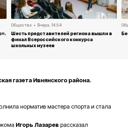
Общество
Вчера, 14:54
Об
ю».
Шесть представителей региона вышли в
Бе
финал Всероссийского конкурса
школьных музеев
ая газета Ивнянского района.
олнила норматив мастера спорта и стала
ркома
Игорь Лазарев
рассказал