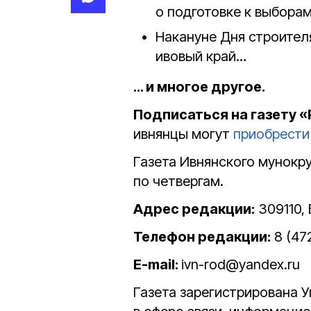
о подготовке к выбора
Накануне Дня строител
ивовый край…
… и многое другое.
Подписаться на газету 
ивнянцы могут
приобрести
Газета Ивнянского мунокр
по четвергам.
Адрес редакции:
309110, 
Телефон редакции:
8 (47
E-mail:
ivn-rod@yandex.ru
Газета зарегистрирована 