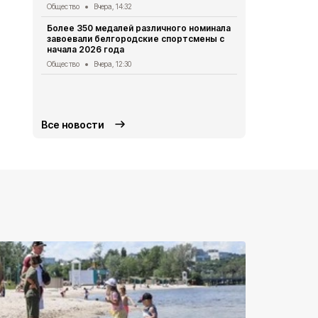
Студенты Б
Общество
Вчера, 14:32
подтвердит
«Макса»
Более 350 медалей различного номинала
завоевали белгородские спортсмены с
Общество
Вч
начала 2026 года
Александр 
Общество
Вчера, 12:30
РФ об обес
Белгородск
Общество
5 
Все новости