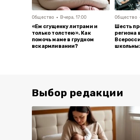
Общество
Вчера, 17:00
Общество
«Ем сгущенку литрами и
Шесть п
только толстею». Как
региона 
помочь маме в грудном
Всеросси
вскармливании?
школьны
Выбор редакции