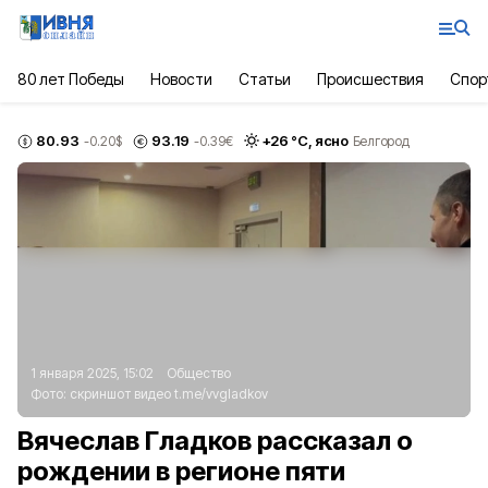
80 лет Победы
Новости
Статьи
Происшествия
Спор
80.93
93.19
+
26
°С,
ясно
-0.20
$
-0.39
€
Белгород
1 января 2025, 15:02
Общество
Фото:
скриншот видео
t.me/vvgladkov
Вячеслав Гладков рассказал о
рождении в регионе пяти