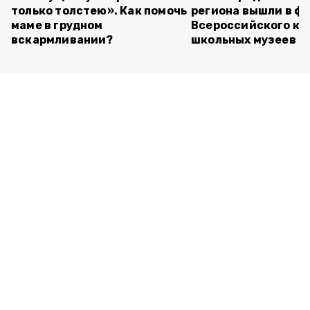
только толстею». Как помочь
региона вышли в ф
маме в грудном
Всероссийского ко
вскармливании?
школьных музеев