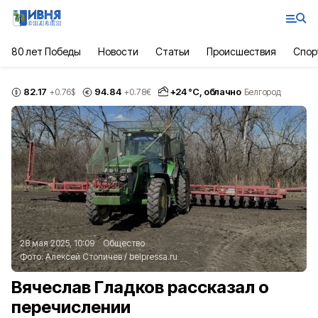
80 лет Победы
Новости
Статьи
Происшествия
Спор
82.17
94.84
+
24
°С,
облачно
+0.76
$
+0.78
€
Белгород
28 мая 2025, 10:09
Общество
Фото:
Алексей Стопичев
/
belpressa.ru
Вячеслав Гладков рассказал о
перечислении