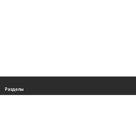
Разделы
80 лет Победы
Новости
Статьи
Происшествия
Спорт