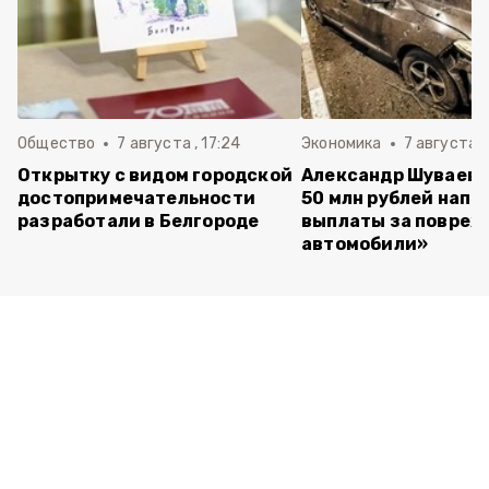
Общество
7 августа , 17:24
Экономика
7 августа ,
Открытку с видом городской
Александр Шуваев:
достопримечательности
50 млн рублей напр
разработали в Белгороде
выплаты за повре
автомобили»