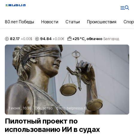
80 лет Победы
Новости
Статьи
Происшествия
Спор
82.17
94.84
+
25
°С,
облачно
+0.00
$
+0.00
€
Белгород
1 июня , 16:30
Общество
Фото:
belpressa.ru
Пилотный проект по
использованию ИИ в судах